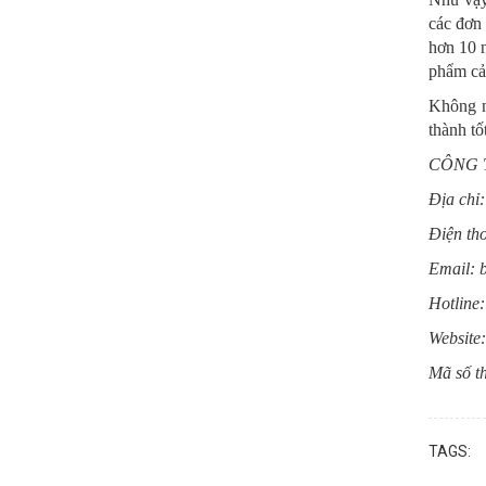
các đơn 
hơn 10 n
phẩm cảm
Không n
thành tố
CÔNG 
Địa chỉ
Điện th
Email: 
Hotline
Website
Mã số t
TAGS: