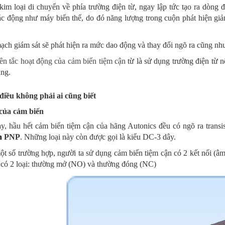
kim loại di chuyển về phía trường điện từ, ngay lập tức tạo ra dòng
tác động như máy biến thế, do đó năng lượng trong cuộn phát hiện g
ch giám sát sẽ phát hiện ra mức dao động và thay đổi ngõ ra cũng như 
ên tắc hoạt động của cảm biến tiệm cận
từ là sử dụng trường điện từ 
ang.
iều không phải ai cũng biết
của cảm biến
, hầu hết cảm biến tiệm cận của hãng Autonics đều có ngõ ra transis
n
PNP
. Những loại này còn được gọi là kiểu DC-3 dây.
t số trường hợp, người ta sử dụng cảm biến tiệm cận có 2 kết nối (â
 có 2 loại: thường mở (NO) và thường đóng (NC)