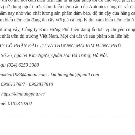
vị sử dụng ngoài trời. Cảm biến tiệm cận của Autonics cũng đã và đa
ăm nay nhờ vào chất lượng sản phẩm đảm bảo, độ tin cậy của hãng cao
 biến tiệm cận đáng tin cậy với giá cả hợp lý thì,
cảm biến tiệm cận A
hững vậy, Công ty Kim Hưng Phú hiện đang là đơn vị chuyên cung c
t nhất trên thị trường Việt Nam. Mọi chi tiết về sản phẩm xin liên hệ:
TY CỔ PHẦN ĐẦU TƯ VÀ THƯƠNG MẠI KIM HƯNG PHÚ
: Số 26, ngõ 54 Kim Ngưu, Quận Hai Bà Trưng, Hà Nội.
oại: (024) 6253 3388
buikhai1983@gmail.com - kimhungphu@gmail.com
: 0906137987 - 0962837810
:
https://kimhungphu.vn/
huế: 0105319202