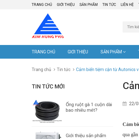
TRANG CHỦ
GIỚI THIỆU
SẢN PHẨM
TIN TỨC
LIÊN HỆ
TRANG CHỦ
GIỚI THIỆU
SẢN PHẨM
Trang chủ
Tin tức
Cảm biến tiệm cận từ Autonics v
Cảm
TIN TỨC MỚI
22/0
Ống ruột gà 1 cuộn dài
bao nhiêu mét?
Cảm biế
qua gần 
Giới thiệu sản phẩm