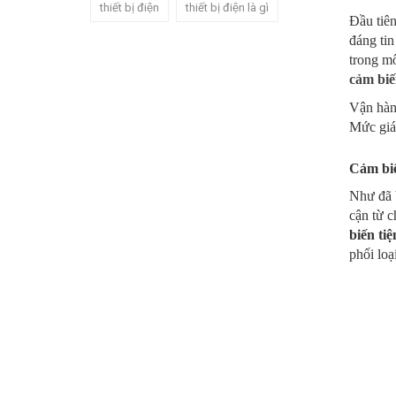
thiết bị điện
thiết bị điện là gì
Đầu tiên
đáng ti
trong mô
cảm biế
Vận hành
Mức giá 
Cảm biế
Như đã b
cận từ c
biến ti
phối loạ