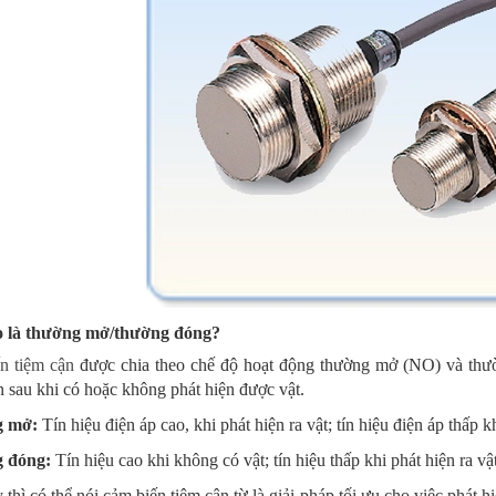
 là thường mở/thường đóng?
n tiệm cận
được chia theo chế độ hoạt động thường mở (NO) và thườn
 sau khi có hoặc không phát hiện được vật.
 mở:
Tín hiệu điện áp cao, khi phát hiện ra vật; tín hiệu điện áp thấp 
 đóng:
Tín hiệu cao khi không có vật; tín hiệu thấp khi phát hiện ra vật
thì có thể nói cảm biến tiệm cận từ là giải pháp tối ưu cho việc phát 