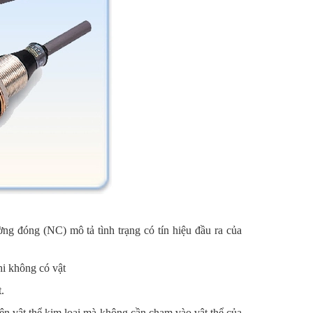
g đóng (NC) mô tả tình trạng có tín hiệu đầu ra của
khi không có vật
.
hiện vật thể kim loại mà không cần chạm vào vật thể của