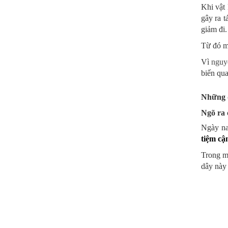
Khi vật 
gây ra 
giảm đi.
Từ đó mạ
Vì
nguy
biến qu
Những đ
Ngõ ra 
Ngày nay
tiệm cậ
Trong mộ
dây này