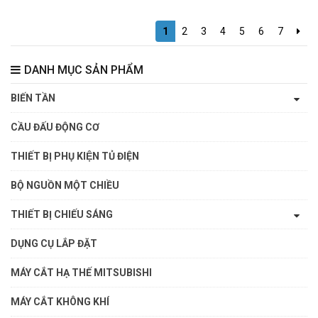
1
2
3
4
5
6
7
DANH MỤC SẢN PHẨM
BIẾN TẦN
CẦU ĐẤU ĐỘNG CƠ
THIẾT BỊ PHỤ KIỆN TỦ ĐIỆN
BỘ NGUỒN MỘT CHIỀU
THIẾT BỊ CHIẾU SÁNG
DỤNG CỤ LẮP ĐẶT
MÁY CẮT HẠ THẾ MITSUBISHI
MÁY CẮT KHÔNG KHÍ