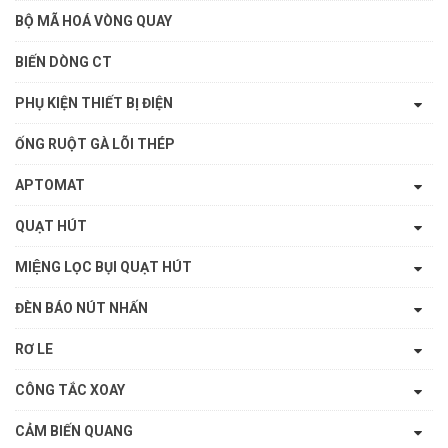
BỘ MÃ HOÁ VÒNG QUAY
BIẾN DÒNG CT
PHỤ KIỆN THIẾT BỊ ĐIỆN
ỐNG RUỘT GÀ LÕI THÉP
APTOMAT
QUẠT HÚT
MIỆNG LỌC BỤI QUẠT HÚT
ĐÈN BÁO NÚT NHẤN
RƠ LE
CÔNG TẮC XOAY
CẢM BIẾN QUANG