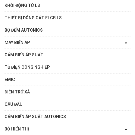
KHỞI ĐỘNG TỪ LS
THIẾT BỊ ĐÓNG CẮT ELCB LS
BỘ ĐẾM AUTONICS
MÁY BIẾN ÁP
CẢM BIẾN ÁP SUẤT
TỦ ĐIỆN CÔNG NGHIỆP
EMIC
ĐIỆN TRỞ XẢ
CẦU ĐẤU
CẢM BIẾN ÁP SUẤT AUTONICS
BỘ HIỂN THỊ