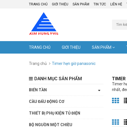
TRANG CHỦ
GIỚI THIỆU
SẢN PHẨM
TIN TỨC
LIÊN HỆ
TRANG CHỦ
GIỚI THIỆU
SẢN PHẨM
Trang chủ
Timer hẹn giờ panasonic
DANH MỤC SẢN PHẨM
TIMER
Timer hẹn
nhất, đe
BIẾN TẦN
CẦU ĐẤU ĐỘNG CƠ
THIẾT BỊ PHỤ KIỆN TỦ ĐIỆN
BỘ NGUỒN MỘT CHIỀU