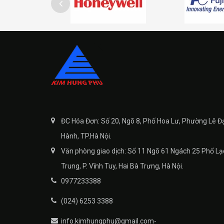
ĐC Hóa Đơn: Số 20, Ngõ 8, Phố Hoa Lư, Phường Lê Đ
Hành, TP.Hà Nội.
Văn phòng giao dịch: Số 11 Ngõ 61 Ngách 25 Phố Lạ
Trung, P. Vĩnh Tuy, Hai Bà Trưng, Hà Nội.
0977233388
(024) 6253 3388
info.kimhungphu@gmail.com-