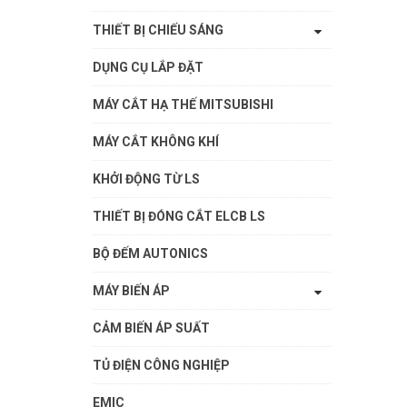
THIẾT BỊ CHIẾU SÁNG
DỤNG CỤ LẮP ĐẶT
MÁY CẮT HẠ THẾ MITSUBISHI
MÁY CẮT KHÔNG KHÍ
KHỞI ĐỘNG TỪ LS
THIẾT BỊ ĐÓNG CẮT ELCB LS
BỘ ĐẾM AUTONICS
MÁY BIẾN ÁP
CẢM BIẾN ÁP SUẤT
TỦ ĐIỆN CÔNG NGHIỆP
EMIC