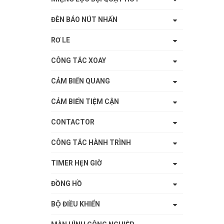
ĐÈN BÁO NÚT NHẤN
RƠ LE
CÔNG TẮC XOAY
CẢM BIẾN QUANG
CẢM BIẾN TIỆM CẬN
CONTACTOR
CÔNG TẮC HÀNH TRÌNH
TIMER HẸN GIỜ
ĐỒNG HỒ
BỘ ĐIỀU KHIỂN