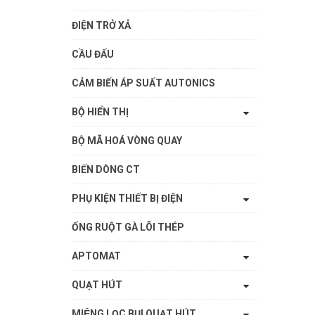
ĐIỆN TRỞ XẢ
CẦU ĐẤU
CẢM BIẾN ÁP SUẤT AUTONICS
BỘ HIỂN THỊ
BỘ MÃ HOÁ VÒNG QUAY
BIẾN DÒNG CT
PHỤ KIỆN THIẾT BỊ ĐIỆN
ỐNG RUỘT GÀ LÕI THÉP
APTOMAT
QUẠT HÚT
MIỆNG LỌC BỤI QUẠT HÚT