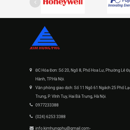
ĐC Hóa Đơn: Số 20, Ngõ 8, Phố Hoa Lư, Phường Lê Đ
Hành, TP.Hà Nội.
Văn phòng giao dịch: Số 11 Ngõ 61 Ngách 25 Phố Lạ
Trung, P. Vĩnh Tuy, Hai Bà Trưng, Hà Nội.
0977233388
(024) 6253 3388
info.kimhungphu@gmail.com-