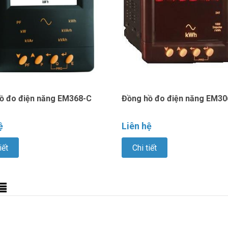
ồ đo điện năng EM368-C
Đồng hồ đo điện năng EM30
ệ
Liên hệ
iết
Chi tiết