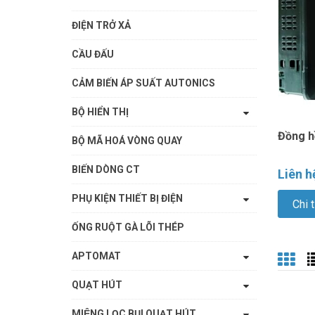
ĐIỆN TRỞ XẢ
CẦU ĐẤU
CẢM BIẾN ÁP SUẤT AUTONICS
BỘ HIỂN THỊ
Đồng h
BỘ MÃ HOÁ VÒNG QUAY
BIẾN DÒNG CT
Liên h
PHỤ KIỆN THIẾT BỊ ĐIỆN
Chi t
ỐNG RUỘT GÀ LÕI THÉP
APTOMAT
QUẠT HÚT
MIỆNG LỌC BỤI QUẠT HÚT