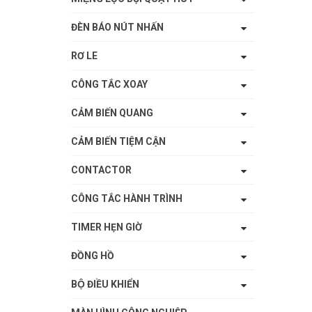
ĐÈN BÁO NÚT NHẤN
RƠ LE
CÔNG TẮC XOAY
CẢM BIẾN QUANG
CẢM BIẾN TIỆM CẬN
CONTACTOR
CÔNG TẮC HÀNH TRÌNH
TIMER HẸN GIỜ
ĐỒNG HỒ
BỘ ĐIỀU KHIỂN