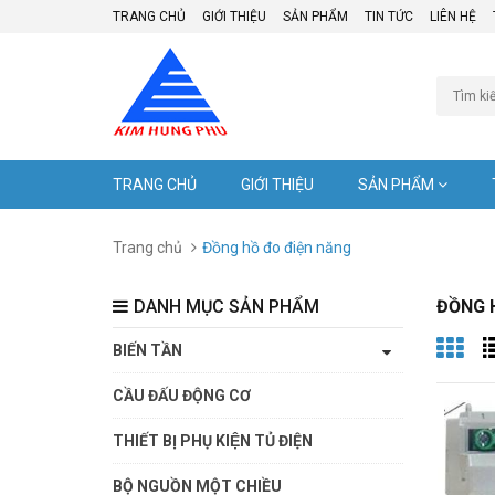
TRANG CHỦ
GIỚI THIỆU
SẢN PHẨM
TIN TỨC
LIÊN HỆ
TRANG CHỦ
GIỚI THIỆU
SẢN PHẨM
Trang chủ
Đồng hồ đo điện năng
DANH MỤC SẢN PHẨM
ĐỒNG 
BIẾN TẦN
CẦU ĐẤU ĐỘNG CƠ
THIẾT BỊ PHỤ KIỆN TỦ ĐIỆN
BỘ NGUỒN MỘT CHIỀU