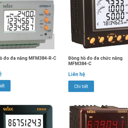
ồ đo đa năng MFM384-R-C
Đồng hồ đo đa chức năng
MFM384-C
ệ
Liên hệ
iết
Chi tiết