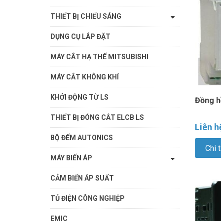
THIẾT BỊ CHIẾU SÁNG
DỤNG CỤ LẮP ĐẶT
MÁY CẮT HẠ THẾ MITSUBISHI
MÁY CẮT KHÔNG KHÍ
KHỞI ĐỘNG TỪ LS
Đồng h
THIẾT BỊ ĐÓNG CẮT ELCB LS
Liên h
BỘ ĐẾM AUTONICS
Chi t
MÁY BIẾN ÁP
CẢM BIẾN ÁP SUẤT
TỦ ĐIỆN CÔNG NGHIỆP
EMIC