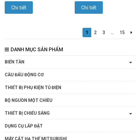
Chi tiết
Chi tiết
1
2
3
...
15
DANH MỤC SẢN PHẨM
BIẾN TẦN
CẦU ĐẤU ĐỘNG CƠ
THIẾT BỊ PHỤ KIỆN TỦ ĐIỆN
BỘ NGUỒN MỘT CHIỀU
THIẾT BỊ CHIẾU SÁNG
DỤNG CỤ LẮP ĐẶT
MÁY CẮT HẠ THẾ MITSUBISHI