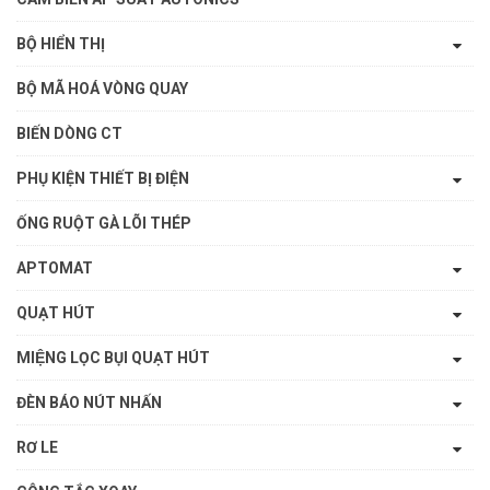
BỘ HIỂN THỊ
BỘ MÃ HOÁ VÒNG QUAY
BIẾN DÒNG CT
PHỤ KIỆN THIẾT BỊ ĐIỆN
ỐNG RUỘT GÀ LÕI THÉP
APTOMAT
QUẠT HÚT
MIỆNG LỌC BỤI QUẠT HÚT
ĐÈN BÁO NÚT NHẤN
RƠ LE