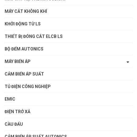
MÁY CẮT KHÔNG KHÍ
KHỞI ĐỘNG TỪ LS
THIẾT BỊ ĐÓNG CẮT ELCB LS
BỘ ĐẾM AUTONICS
MÁY BIẾN ÁP
CẢM BIẾN ÁP SUẤT
TỦ ĐIỆN CÔNG NGHIỆP
EMIC
ĐIỆN TRỞ XẢ
CẦU ĐẤU
CẢM BIẾN ÁP SUẤT AUTONICS