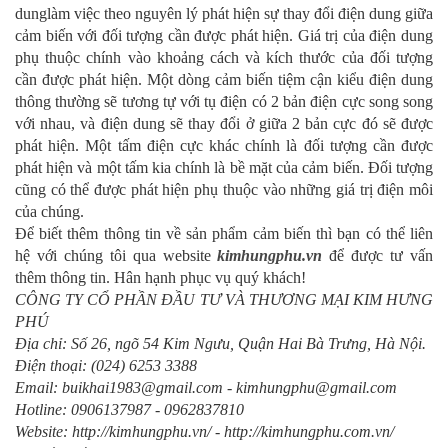
dunglàm việc theo nguyên lý phát hiện sự thay đổi điện dung giữa
cảm biến với đối tượng cần được phát hiện. Giá trị của điện dung
phụ thuộc chính vào khoảng cách và kích thước của đối tượng
cần được phát hiện. Một dòng cảm biến tiệm cận kiểu điện dung
thông thường sẽ tương tự với tụ điện có 2 bản điện cực song song
với nhau, và điện dung sẽ thay đổi ở giữa 2 bản cực đó sẽ được
phát hiện. Một tấm điện cực khác chính là đối tượng cần được
phát hiện và một tấm kia chính là bề mặt của cảm biến. Đối tượng
cũng có thể được phát hiện phụ thuộc vào những giá trị điện môi
của chúng.
Để biết thêm thông tin về sản phẩm cảm biến thì bạn có thể liên
hệ với chúng tôi qua website
kimhungphu.vn
để được tư vấn
thêm thông tin. Hân hạnh phục vụ quý khách!
CÔNG TY CỔ PHẦN ĐẦU TƯ VÀ THƯƠNG MẠI KIM HƯNG
PHÚ
Địa chỉ: Số 26, ngõ 54 Kim Ngưu, Quận Hai Bà Trưng, Hà Nội.
Điện thoại: (024) 6253 3388
Email: buikhai1983@gmail.com - kimhungphu@gmail.com
Hotline: 0906137987 - 0962837810
Website: http://kimhungphu.vn/ - http://kimhungphu.com.vn/