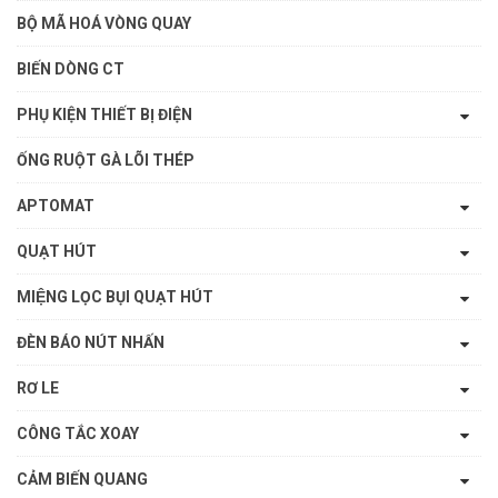
BỘ MÃ HOÁ VÒNG QUAY
BIẾN DÒNG CT
PHỤ KIỆN THIẾT BỊ ĐIỆN
ỐNG RUỘT GÀ LÕI THÉP
APTOMAT
QUẠT HÚT
MIỆNG LỌC BỤI QUẠT HÚT
ĐÈN BÁO NÚT NHẤN
RƠ LE
CÔNG TẮC XOAY
CẢM BIẾN QUANG