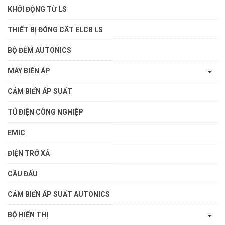
KHỞI ĐỘNG TỪ LS
THIẾT BỊ ĐÓNG CẮT ELCB LS
BỘ ĐẾM AUTONICS
MÁY BIẾN ÁP
CẢM BIẾN ÁP SUẤT
TỦ ĐIỆN CÔNG NGHIỆP
EMIC
ĐIỆN TRỞ XẢ
CẦU ĐẤU
CẢM BIẾN ÁP SUẤT AUTONICS
BỘ HIỂN THỊ