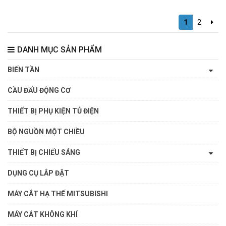
1
2
DANH MỤC SẢN PHẨM
BIẾN TẦN
CẦU ĐẤU ĐỘNG CƠ
THIẾT BỊ PHỤ KIỆN TỦ ĐIỆN
BỘ NGUỒN MỘT CHIỀU
THIẾT BỊ CHIẾU SÁNG
DỤNG CỤ LẮP ĐẶT
MÁY CẮT HẠ THẾ MITSUBISHI
MÁY CẮT KHÔNG KHÍ