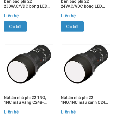
Đèn báo phi 22
Đèn báo phi 22
230VAC/VDC bóng LED
24VAC/VDC bóng LED
C2P-3BEQM3G
C2P-3BEQ4G
Liên hệ
Liên hệ
Chi tiết
Chi tiết
Nút ấn nhả phi 22 1NO,
Nút ấn nhả phi 22
1NC màu vàng C24B-
1NO,1NC màu xanh C24B-
M1E11Y
M1E11G
Liên hệ
Liên hệ