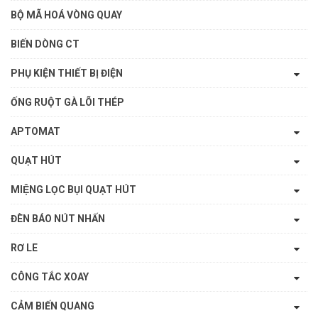
BỘ MÃ HOÁ VÒNG QUAY
BIẾN DÒNG CT
PHỤ KIỆN THIẾT BỊ ĐIỆN
ỐNG RUỘT GÀ LÕI THÉP
APTOMAT
QUẠT HÚT
MIỆNG LỌC BỤI QUẠT HÚT
ĐÈN BÁO NÚT NHẤN
RƠ LE
CÔNG TẮC XOAY
CẢM BIẾN QUANG