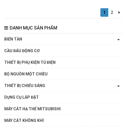
1
2
DANH MỤC SẢN PHẨM
BIẾN TẦN
CẦU ĐẤU ĐỘNG CƠ
THIẾT BỊ PHỤ KIỆN TỦ ĐIỆN
BỘ NGUỒN MỘT CHIỀU
THIẾT BỊ CHIẾU SÁNG
DỤNG CỤ LẮP ĐẶT
MÁY CẮT HẠ THẾ MITSUBISHI
MÁY CẮT KHÔNG KHÍ