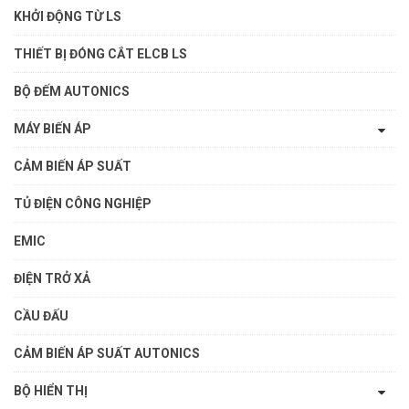
KHỞI ĐỘNG TỪ LS
THIẾT BỊ ĐÓNG CẮT ELCB LS
BỘ ĐẾM AUTONICS
MÁY BIẾN ÁP
CẢM BIẾN ÁP SUẤT
TỦ ĐIỆN CÔNG NGHIỆP
EMIC
ĐIỆN TRỞ XẢ
CẦU ĐẤU
CẢM BIẾN ÁP SUẤT AUTONICS
BỘ HIỂN THỊ