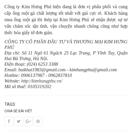
Công ty Kim Hưng Phú hiện đang là đơn vị phân phối và cung
cấp ống ruột gà chất lượng tốt nhất với giá cực rẻ. Khách hàng
mua ống ruột gà lõi thép tại Kim Hưng Phú sẽ nhận được sự tư
vấn chăm sóc tận tình, vận chuyện nhanh chóng cũng như hợp
thức hóa giấy tờ đơn giản.
CÔNG TY CỔ PHẦN ĐẦU TƯ VÀ THƯƠNG MẠI KIM HƯNG
PHÚ
Địa chỉ: Số 11 Ngõ 61 Ngách 25 Lạc Trung, P Vĩnh Tuy, Quận
Hai Bà Trưng, Hà Nội.
Điện thoại: (024) 6253 3388
Email: buikhai1983@gmail.com - kimhungphu@gmail.com
Hotline: 0906137987 - 0962837810
Website:
http://kimhungphu.vn/
Mã số thuế: 0105319202
TAGS:
CHIA SẺ BÀI VIẾT