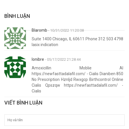
BÌNH LUẬN
Blaromb
- 10/31/2022 11:20:08
Suite 1400 Chicago, IL 60611 Phone 312 503 4798
lasix indication
Ionibre
- 05/17/2022 21:28:44
Amoxicillin Moblie Al
https://newfasttadalafil.com/ - Cialis Dianiben 850
No Prescription Hznljd Rwxgcp Birthcontrol Online
Cialis Qpszqw https://newfasttadalafil.com/ -
Cialis
VIẾT BÌNH LUẬN