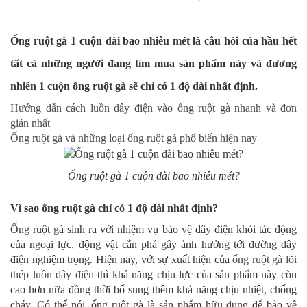
Ống ruột gà 1 cuộn dài bao nhiêu mét là câu hỏi của hầu hết
tất cả những người đang tìm mua sản phẩm này và đương
nhiên 1 cuộn ống ruột gà sẽ chỉ có 1 độ dài nhất định.
Hướng dẫn cách luồn dây điện vào ống ruột gà nhanh và đơn
giản nhất
Ống ruột gà và những loại ống ruột gà phổ biến hiện nay
Ống ruột gà 1 cuộn dài bao nhiêu mét?
Vì sao ống ruột gà chỉ có 1 độ dài nhất định?
Ống ruột gà sinh ra với nhiệm vụ bảo vệ dây điện khỏi tác động
của ngoại lực, động vật cắn phá gây ảnh hưởng tới đường dây
điện nghiệm trọng. Hiện nay, với sự xuất hiện của
ống ruột gà lõi
thép luồn dây điện
thì khả năng chịu lực của sản phẩm này còn
cao hơn nữa đồng thời bổ sung thêm khả năng chịu nhiệt, chống
cháy. Có thể nói, ống ruột gà là sản phẩm hữu dụng để bảo vệ