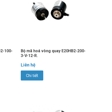
2-100-
Bộ mã hoá vòng quay E20HB2-200-
3-V-12-R.
Liên hệ
Chi tiết