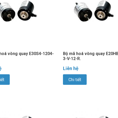
hoá vòng quay E30S4-1204-
Bộ mã hoá vòng quay E20HB
3-V-12-R.
ệ
Liên hệ
iết
Chi tiết