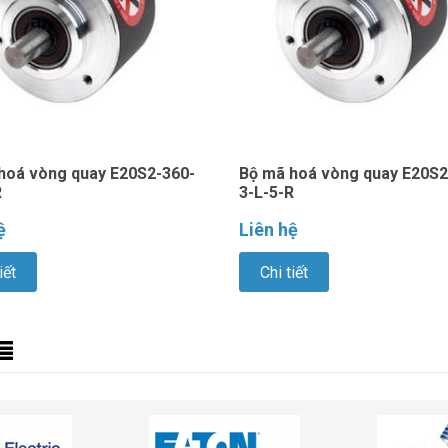
hoá vòng quay E20S2-360-
Bộ mã hoá vòng quay E20S2
R
3-L-5-R
ệ
Liên hệ
iết
Chi tiết