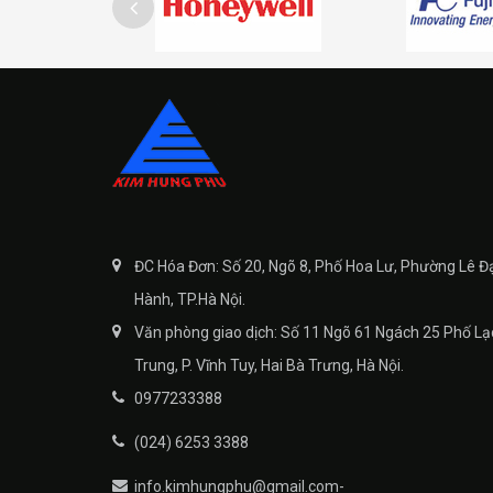
ĐC Hóa Đơn: Số 20, Ngõ 8, Phố Hoa Lư, Phường Lê Đ
Hành, TP.Hà Nội.
Văn phòng giao dịch: Số 11 Ngõ 61 Ngách 25 Phố Lạ
Trung, P. Vĩnh Tuy, Hai Bà Trưng, Hà Nội.
0977233388
(024) 6253 3388
info.kimhungphu@gmail.com-