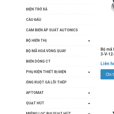
ĐIỆN TRỞ XẢ
CẦU ĐẤU
CẢM BIẾN ÁP SUẤT AUTONICS
BỘ HIỂN THỊ
Bộ mã 
BỘ MÃ HOÁ VÒNG QUAY
3-V-12-
BIẾN DÒNG CT
Liên h
PHỤ KIỆN THIẾT BỊ ĐIỆN
Chi t
ỐNG RUỘT GÀ LÕI THÉP
APTOMAT
QUẠT HÚT
MIỆNG LỌC BỤI QUẠT HÚT