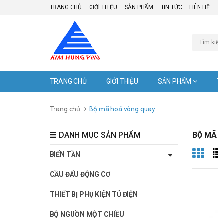
TRANG CHỦ
GIỚI THIỆU
SẢN PHẨM
TIN TỨC
LIÊN HỆ
TRANG CHỦ
GIỚI THIỆU
SẢN PHẨM
Trang chủ
Bộ mã hoá vòng quay
DANH MỤC SẢN PHẨM
BỘ MÃ
BIẾN TẦN
CẦU ĐẤU ĐỘNG CƠ
THIẾT BỊ PHỤ KIỆN TỦ ĐIỆN
BỘ NGUỒN MỘT CHIỀU