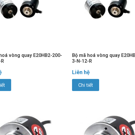
hoá vòng quay E20HB2-200-
Bộ mã hoá vòng quay E20HB
-R
3-N-12-R
ệ
Liên hệ
iết
Chi tiết