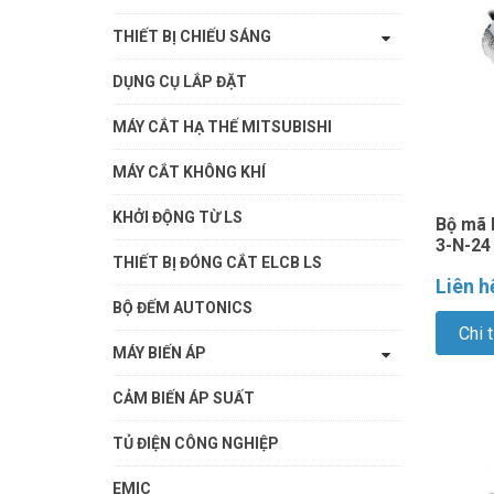
THIẾT BỊ CHIẾU SÁNG
DỤNG CỤ LẮP ĐẶT
MÁY CẮT HẠ THẾ MITSUBISHI
MÁY CẮT KHÔNG KHÍ
KHỞI ĐỘNG TỪ LS
Bộ mã 
3-N-24
THIẾT BỊ ĐÓNG CẮT ELCB LS
Liên h
BỘ ĐẾM AUTONICS
Chi t
MÁY BIẾN ÁP
CẢM BIẾN ÁP SUẤT
TỦ ĐIỆN CÔNG NGHIỆP
EMIC