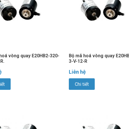
hoá vòng quay E20HB2-320-
Bộ mã hoá vòng quay E20HB
R.
3-V-12-R
ệ
Liên hệ
iết
Chi tiết