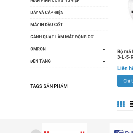
MÀN HÌNH CÔNG NGHIỆP
DÂY VÀ CÁP ĐIỆN
MÁY IN ĐẦU CỐT
CÁNH QUẠT LÀM MÁT ĐỘNG CƠ
OMRON
Bộ mã 
3-L-5-
ĐÈN TẦNG
Liên h
Chi t
TAGS SẢN PHẨM