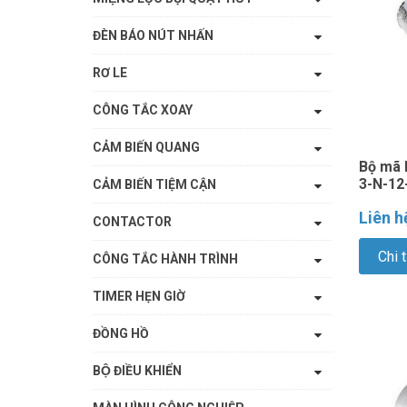
ĐÈN BÁO NÚT NHẤN
RƠ LE
CÔNG TẮC XOAY
CẢM BIẾN QUANG
Bộ mã 
3-N-12
CẢM BIẾN TIỆM CẬN
Liên h
CONTACTOR
Chi t
CÔNG TẮC HÀNH TRÌNH
TIMER HẸN GIỜ
ĐỒNG HỒ
BỘ ĐIỀU KHIỂN