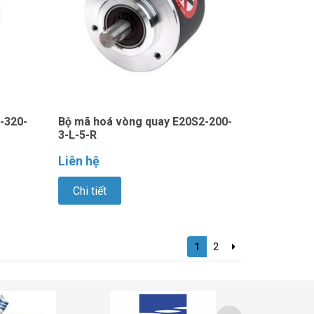
-320-
Bộ mã hoá vòng quay E20S2-200-
3-L-5-R
Liên hệ
Chi tiết
1
2