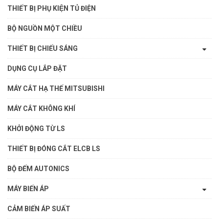
THIẾT BỊ PHỤ KIỆN TỦ ĐIỆN
BỘ NGUỒN MỘT CHIỀU
THIẾT BỊ CHIẾU SÁNG
DỤNG CỤ LẮP ĐẶT
MÁY CẮT HẠ THẾ MITSUBISHI
MÁY CẮT KHÔNG KHÍ
KHỞI ĐỘNG TỪ LS
THIẾT BỊ ĐÓNG CẮT ELCB LS
BỘ ĐẾM AUTONICS
MÁY BIẾN ÁP
CẢM BIẾN ÁP SUẤT