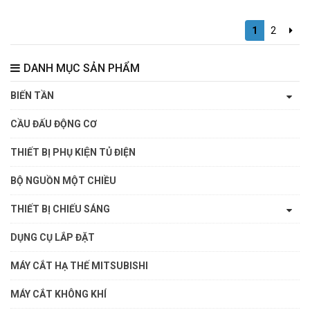
1
2
DANH MỤC SẢN PHẨM
BIẾN TẦN
CẦU ĐẤU ĐỘNG CƠ
THIẾT BỊ PHỤ KIỆN TỦ ĐIỆN
BỘ NGUỒN MỘT CHIỀU
THIẾT BỊ CHIẾU SÁNG
DỤNG CỤ LẮP ĐẶT
MÁY CẮT HẠ THẾ MITSUBISHI
MÁY CẮT KHÔNG KHÍ