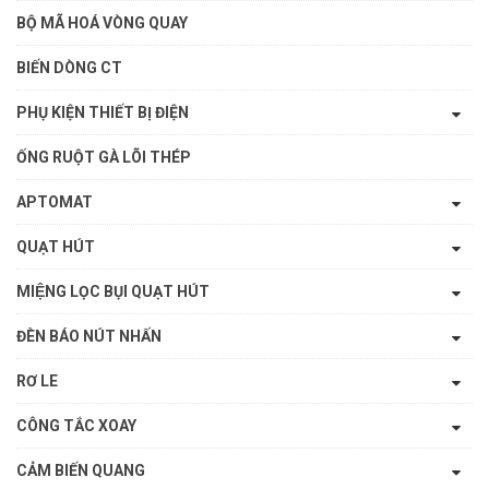
BỘ MÃ HOÁ VÒNG QUAY
BIẾN DÒNG CT
PHỤ KIỆN THIẾT BỊ ĐIỆN
ỐNG RUỘT GÀ LÕI THÉP
APTOMAT
QUẠT HÚT
MIỆNG LỌC BỤI QUẠT HÚT
ĐÈN BÁO NÚT NHẤN
RƠ LE
CÔNG TẮC XOAY
CẢM BIẾN QUANG