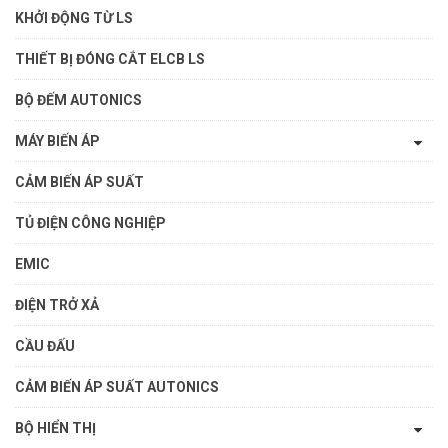
KHỞI ĐỘNG TỪ LS
THIẾT BỊ ĐÓNG CẮT ELCB LS
BỘ ĐẾM AUTONICS
MÁY BIẾN ÁP
CẢM BIẾN ÁP SUẤT
TỦ ĐIỆN CÔNG NGHIỆP
EMIC
ĐIỆN TRỞ XẢ
CẦU ĐẤU
CẢM BIẾN ÁP SUẤT AUTONICS
BỘ HIỂN THỊ