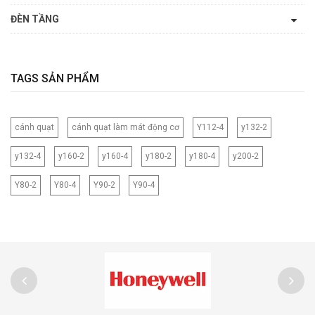
ĐÈN TẦNG
TAGS SẢN PHẨM
cánh quạt
cánh quạt làm mát động cơ
Y112-4
y132-2
y132-4
y160-2
y160-4
y180-2
y180-4
y200-2
Y80-2
Y80-4
Y90-2
Y90-4