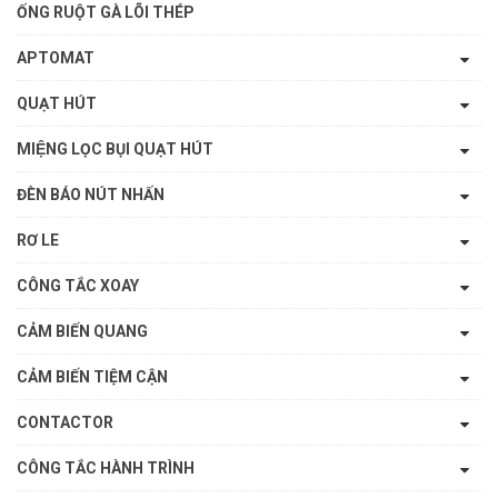
ỐNG RUỘT GÀ LÕI THÉP
APTOMAT
QUẠT HÚT
MIỆNG LỌC BỤI QUẠT HÚT
ĐÈN BÁO NÚT NHẤN
RƠ LE
CÔNG TẮC XOAY
CẢM BIẾN QUANG
CẢM BIẾN TIỆM CẬN
CONTACTOR
CÔNG TẮC HÀNH TRÌNH