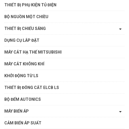
THIẾT BỊ PHỤ KIỆN TỦ ĐIỆN
BỘ NGUỒN MỘT CHIỀU
THIẾT BỊ CHIẾU SÁNG
DỤNG CỤ LẮP ĐẶT
MÁY CẮT HẠ THẾ MITSUBISHI
MÁY CẮT KHÔNG KHÍ
KHỞI ĐỘNG TỪ LS
THIẾT BỊ ĐÓNG CẮT ELCB LS
BỘ ĐẾM AUTONICS
MÁY BIẾN ÁP
CẢM BIẾN ÁP SUẤT