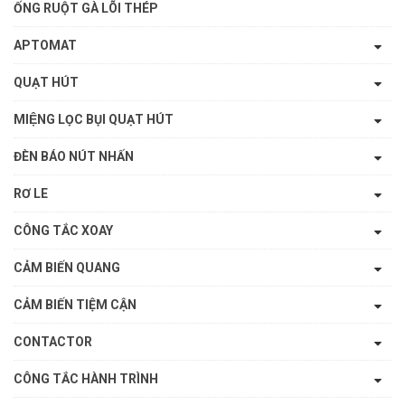
ỐNG RUỘT GÀ LÕI THÉP
APTOMAT
QUẠT HÚT
MIỆNG LỌC BỤI QUẠT HÚT
ĐÈN BÁO NÚT NHẤN
RƠ LE
CÔNG TẮC XOAY
CẢM BIẾN QUANG
CẢM BIẾN TIỆM CẬN
CONTACTOR
CÔNG TẮC HÀNH TRÌNH