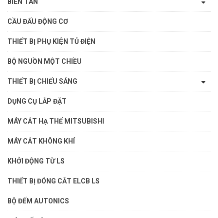
BIẾN TẦN
CẦU ĐẤU ĐỘNG CƠ
THIẾT BỊ PHỤ KIỆN TỦ ĐIỆN
BỘ NGUỒN MỘT CHIỀU
THIẾT BỊ CHIẾU SÁNG
DỤNG CỤ LẮP ĐẶT
MÁY CẮT HẠ THẾ MITSUBISHI
MÁY CẮT KHÔNG KHÍ
KHỞI ĐỘNG TỪ LS
THIẾT BỊ ĐÓNG CẮT ELCB LS
BỘ ĐẾM AUTONICS