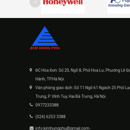
ĐC Hóa Đơn: Số 20, Ngõ 8, Phố Hoa Lư, Phường Lê Đ
Hành, TP.Hà Nội.
Văn phòng giao dịch: Số 11 Ngõ 61 Ngách 25 Phố Lạ
Trung, P. Vĩnh Tuy, Hai Bà Trưng, Hà Nội.
0977233388
(024) 6253 3388
info.kimhungphu@gmail.com-