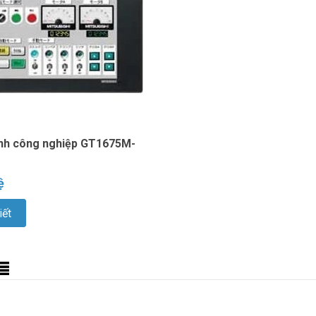
nh công nghiệp GT1675M-
ệ
iết