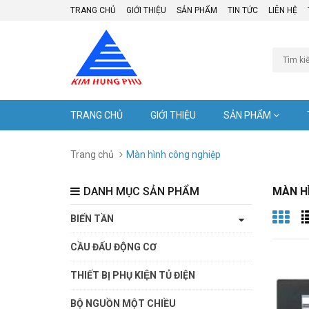
TRANG CHỦ
GIỚI THIỆU
SẢN PHẨM
TIN TỨC
LIÊN HỆ
TRANG CHỦ
GIỚI THIỆU
SẢN PHẨM
Trang chủ
Màn hình công nghiệp
DANH MỤC SẢN PHẨM
MÀN H
BIẾN TẦN
CẦU ĐẤU ĐỘNG CƠ
THIẾT BỊ PHỤ KIỆN TỦ ĐIỆN
BỘ NGUỒN MỘT CHIỀU