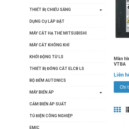
THIẾT BỊ CHIẾU SÁNG
DỤNG CỤ LẮP ĐẶT
MÁY CẮT HẠ THẾ MITSUBISHI
MÁY CẮT KHÔNG KHÍ
KHỞI ĐỘNG TỪ LS
Màn hì
VTBA
THIẾT BỊ ĐÓNG CẮT ELCB LS
Liên h
BỘ ĐẾM AUTONICS
Chi t
MÁY BIẾN ÁP
CẢM BIẾN ÁP SUẤT
TỦ ĐIỆN CÔNG NGHIỆP
EMIC