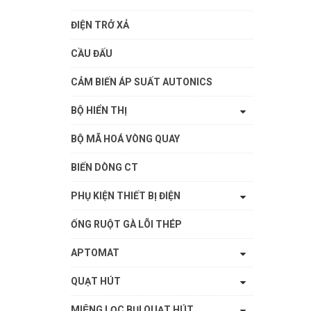
ĐIỆN TRỞ XẢ
CẦU ĐẤU
CẢM BIẾN ÁP SUẤT AUTONICS
BỘ HIỂN THỊ
BỘ MÃ HOÁ VÒNG QUAY
BIẾN DÒNG CT
PHỤ KIỆN THIẾT BỊ ĐIỆN
ỐNG RUỘT GÀ LÕI THÉP
APTOMAT
QUẠT HÚT
MIỆNG LỌC BỤI QUẠT HÚT