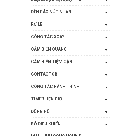
ĐÈN BÁO NÚT NHẤN
RƠ LE
CÔNG TẮC XOAY
CẢM BIẾN QUANG
CẢM BIẾN TIỆM CẬN
CONTACTOR
CÔNG TẮC HÀNH TRÌNH
TIMER HẸN GIỜ
ĐỒNG HỒ
BỘ ĐIỀU KHIỂN