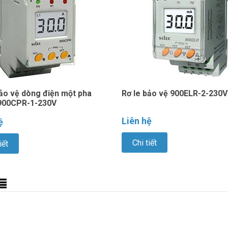
bảo vệ dòng điện một pha
Rơ le bảo vệ 900ELR-2-230V
900CPR-1-230V
Liên hệ
ệ
Chi tiết
iết