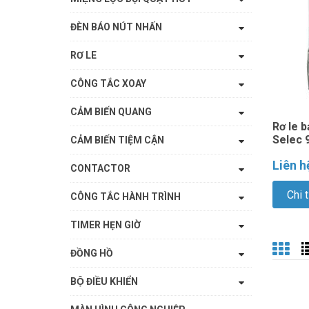
ĐÈN BÁO NÚT NHẤN
RƠ LE
CÔNG TẮC XOAY
CẢM BIẾN QUANG
Rơ le 
Selec 
CẢM BIẾN TIỆM CẬN
Liên h
CONTACTOR
Chi t
CÔNG TẮC HÀNH TRÌNH
TIMER HẸN GIỜ
ĐỒNG HỒ
BỘ ĐIỀU KHIỂN