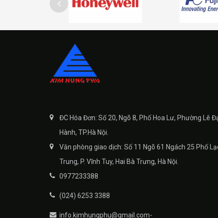
ĐC Hóa Đơn: Số 20, Ngõ 8, Phố Hoa Lư, Phường Lê Đ
Hành, TP.Hà Nội.
Văn phòng giao dịch: Số 11 Ngõ 61 Ngách 25 Phố Lạ
Trung, P. Vĩnh Tuy, Hai Bà Trưng, Hà Nội.
0977233388
(024) 6253 3388
info.kimhungphu@gmail.com-