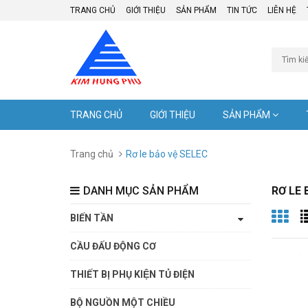
TRANG CHỦ
GIỚI THIỆU
SẢN PHẨM
TIN TỨC
LIÊN HỆ
TRANG CHỦ
GIỚI THIỆU
SẢN PHẨM
Trang chủ
Rơ le bảo vệ SELEC
DANH MỤC SẢN PHẨM
RƠ LE 
BIẾN TẦN
CẦU ĐẤU ĐỘNG CƠ
THIẾT BỊ PHỤ KIỆN TỦ ĐIỆN
BỘ NGUỒN MỘT CHIỀU