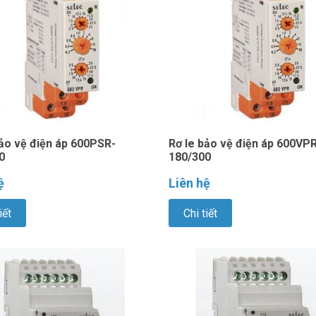
bảo vệ điện áp 600PSR-
Rơ le bảo vệ điện áp 600VPR
0
180/300
ệ
Liên hệ
iết
Chi tiết