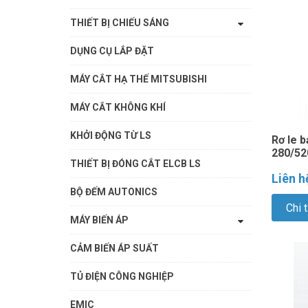
THIẾT BỊ CHIẾU SÁNG
DỤNG CỤ LẮP ĐẶT
MÁY CẮT HẠ THẾ MITSUBISHI
MÁY CẮT KHÔNG KHÍ
KHỞI ĐỘNG TỪ LS
Rơ le 
280/52
THIẾT BỊ ĐÓNG CẮT ELCB LS
Liên h
BỘ ĐẾM AUTONICS
Chi t
MÁY BIẾN ÁP
CẢM BIẾN ÁP SUẤT
TỦ ĐIỆN CÔNG NGHIỆP
EMIC