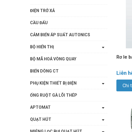
ĐIỆN TRỞ XẢ
CẦU ĐẤU
CẢM BIẾN ÁP SUẤT AUTONICS
BỘ HIỂN THỊ
Rơ le 
BỘ MÃ HOÁ VÒNG QUAY
BIẾN DÒNG CT
Liên h
PHỤ KIỆN THIẾT BỊ ĐIỆN
Chi t
ỐNG RUỘT GÀ LÕI THÉP
APTOMAT
QUẠT HÚT
MIỆNG LỌC BỤI QUẠT HÚT