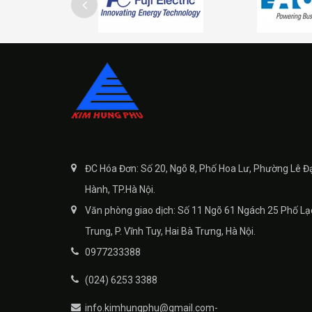
ĐC Hóa Đơn: Số 20, Ngõ 8, Phố Hoa Lư, Phường Lê Đ
Hành, TP.Hà Nội.
Văn phòng giao dịch: Số 11 Ngõ 61 Ngách 25 Phố Lạ
Trung, P. Vĩnh Tuy, Hai Bà Trưng, Hà Nội.
0977233388
(024) 6253 3388
info.kimhungphu@gmail.com-