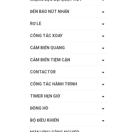
ĐÈN BÁO NÚT NHẤN
RƠ LE
CÔNG TẮC XOAY
CẢM BIẾN QUANG
CẢM BIẾN TIỆM CẬN
CONTACTOR
CÔNG TẮC HÀNH TRÌNH
TIMER HẸN GIỜ
ĐỒNG HỒ
BỘ ĐIỀU KHIỂN