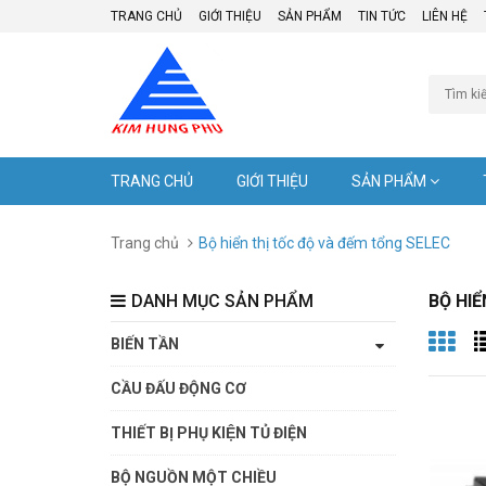
TRANG CHỦ
GIỚI THIỆU
SẢN PHẨM
TIN TỨC
LIÊN HỆ
TRANG CHỦ
GIỚI THIỆU
SẢN PHẨM
Trang chủ
Bộ hiển thị tốc độ và đếm tổng SELEC
DANH MỤC SẢN PHẨM
BỘ HIỂ
BIẾN TẦN
CẦU ĐẤU ĐỘNG CƠ
THIẾT BỊ PHỤ KIỆN TỦ ĐIỆN
BỘ NGUỒN MỘT CHIỀU