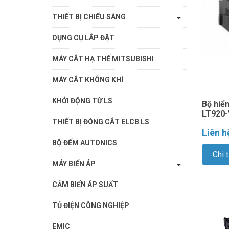
THIẾT BỊ CHIẾU SÁNG
DỤNG CỤ LẮP ĐẶT
MÁY CẮT HẠ THẾ MITSUBISHI
MÁY CẮT KHÔNG KHÍ
KHỞI ĐỘNG TỪ LS
Bộ hiển
LT920-
THIẾT BỊ ĐÓNG CẮT ELCB LS
Liên h
BỘ ĐẾM AUTONICS
Chi t
MÁY BIẾN ÁP
CẢM BIẾN ÁP SUẤT
TỦ ĐIỆN CÔNG NGHIỆP
EMIC