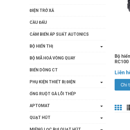
ĐIỆN TRỞ XẢ
CẦU ĐẤU
CẢM BIẾN ÁP SUẤT AUTONICS
BỘ HIỂN THỊ
Bộ hiển
BỘ MÃ HOÁ VÒNG QUAY
RC100
BIẾN DÒNG CT
Liên h
PHỤ KIỆN THIẾT BỊ ĐIỆN
Chi t
ỐNG RUỘT GÀ LÕI THÉP
APTOMAT
QUẠT HÚT
MIỆNG LỌC BỤI QUẠT HÚT