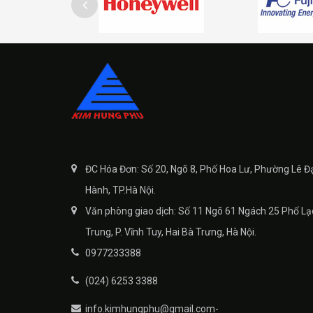
ĐC Hóa Đơn: Số 20, Ngõ 8, Phố Hoa Lư, Phường Lê Đ
Hành, TP.Hà Nội.
Văn phòng giao dịch: Số 11 Ngõ 61 Ngách 25 Phố Lạ
Trung, P. Vĩnh Tuy, Hai Bà Trưng, Hà Nội.
0977233388
(024) 6253 3388
info.kimhungphu@gmail.com-