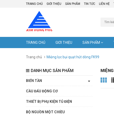
TRANG CHỦ
GIỚI THIỆU
SẢN PHẨM
TIN TỨC
LIÊN HỆ
TRANG CHỦ
GIỚI THIỆU
SẢN PHẨM
Trang chủ
Miệng lọc bụi quạt hút dòng FK99
DANH MỤC SẢN PHẨM
MIỆNG
BIẾN TẦN
CẦU ĐẤU ĐỘNG CƠ
THIẾT BỊ PHỤ KIỆN TỦ ĐIỆN
BỘ NGUỒN MỘT CHIỀU