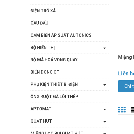
ĐIỆN TRỞ XẢ
CẦU ĐẤU
CẢM BIẾN ÁP SUẤT AUTONICS
BỘ HIỂN THỊ
Miệng 
BỘ MÃ HOÁ VÒNG QUAY
BIẾN DÒNG CT
Liên h
PHỤ KIỆN THIẾT BỊ ĐIỆN
Chi t
ỐNG RUỘT GÀ LÕI THÉP
APTOMAT
QUẠT HÚT
MIỆNG LỌC BỤI QUẠT HÚT