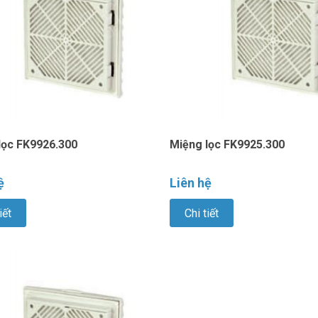
lọc FK9926.300
Miệng lọc FK9925.300
ệ
Liên hệ
iết
Chi tiết