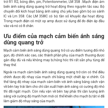
trở R1 R2, bóng đèn, pin, Potentionmeter, LM 358 ..Mạch điện ảm
biến ánh sáng dùng quang trở hoạt động theo nguyên tắc sau: Bộ
chuyển đổi kích hoạt bằng ánh sáng chủ yếu bao gồm bộ so sánh
IC và Lm 358. Các LM 358IC có bộ tần số khuyếc đại hoạt động.
Trong mạch điện có một op amp được sử dụng để đo điện áp đầu
vào và nó có 8 chân.
Ưu điểm của mạch cảm biến ánh sáng
dùng quang trở
Mạch cảm biến ánh sáng dùng quang trở có ưu điểm tương đối nhỏ
gọn, độ chính xác cao, các thành phần phụ của mạch thương được
gắn đầy đủ và nếu không may bị hỏng hóc thì rất sẵn phụ tùng để
thay thế.
Ngoài ra mạch cảm biến ánh sáng dùng quang trở còn có thể điều
chỉnh được độ nhạy của mạch chỉ bằng một chiết áp vi chỉnh. Có
thể tăng độ nhay của mạch cảm biến với ánh sáng bằng cách vặn
về bên tay trái làm cho chỉ cần xuất hiện ánh sáng có cường độ nhỏ
thì đã ngắt mạch. Còn nếu vặn về bên tay phải thì cần lượng ánh
sáng với cường độ mạnh hơn mới có thể khiến cho mạch bị tắt vì đã
làm giảm độ nhạy sáng của mạch.