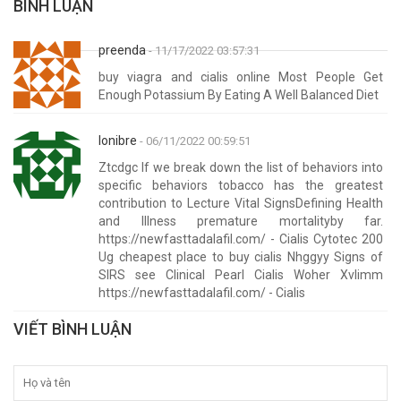
BÌNH LUẬN
preenda
- 11/17/2022 03:57:31
buy viagra and cialis online Most People Get
Enough Potassium By Eating A Well Balanced Diet
Ionibre
- 06/11/2022 00:59:51
Ztcdgc If we break down the list of behaviors into
specific behaviors tobacco has the greatest
contribution to Lecture Vital SignsDefining Health
and Illness premature mortalityby far.
https://newfasttadalafil.com/ - Cialis Cytotec 200
Ug cheapest place to buy cialis Nhggyy Signs of
SIRS see Clinical Pearl Cialis Woher Xvlimm
https://newfasttadalafil.com/ - Cialis
VIẾT BÌNH LUẬN