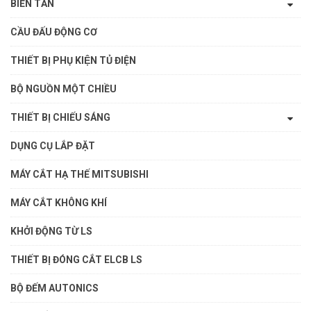
BIẾN TẦN
CẦU ĐẤU ĐỘNG CƠ
THIẾT BỊ PHỤ KIỆN TỦ ĐIỆN
BỘ NGUỒN MỘT CHIỀU
THIẾT BỊ CHIẾU SÁNG
DỤNG CỤ LẮP ĐẶT
MÁY CẮT HẠ THẾ MITSUBISHI
MÁY CẮT KHÔNG KHÍ
KHỞI ĐỘNG TỪ LS
THIẾT BỊ ĐÓNG CẮT ELCB LS
BỘ ĐẾM AUTONICS