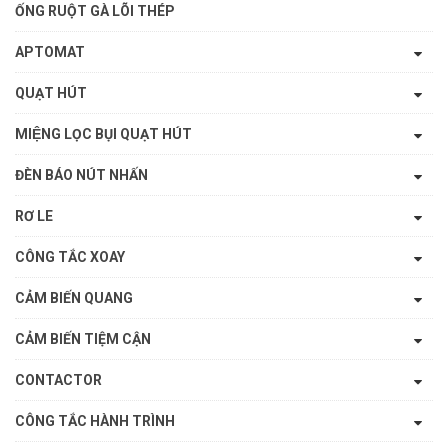
ỐNG RUỘT GÀ LÕI THÉP
APTOMAT
QUẠT HÚT
MIỆNG LỌC BỤI QUẠT HÚT
ĐÈN BÁO NÚT NHẤN
RƠ LE
CÔNG TẮC XOAY
CẢM BIẾN QUANG
CẢM BIẾN TIỆM CẬN
CONTACTOR
CÔNG TẮC HÀNH TRÌNH