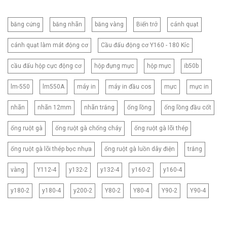
băng cứng
băng nhãn
băng vàng
Biến trở
cánh quạt
cánh quạt làm mát động cơ
Cầu đấu động cơ Y160 - 180 Kíc
cầu đấu hộp cực động cơ
hộp đựng mực
hộp mực
ib50b
lm-550
lm550A
máy in
máy in đầu cos
mực
mực in
nhãn
nhãn 12mm
nhãn trắng
ống lồng
ống lồng đầu cốt
ống ruột gà
ống ruột gà chống cháy
ống ruột gà lõi thép
ống ruột gà lõi thép bọc nhựa
ống ruột gà luồn dây điện
trắng
vàng
Y112-4
y132-2
y132-4
y160-2
y160-4
y180-2
y180-4
y200-2
Y80-2
Y80-4
Y90-2
Y90-4