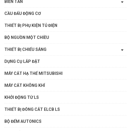
BIẾN TẦN
CẦU ĐẤU ĐỘNG CƠ
THIẾT BỊ PHỤ KIỆN TỦ ĐIỆN
BỘ NGUỒN MỘT CHIỀU
THIẾT BỊ CHIẾU SÁNG
DỤNG CỤ LẮP ĐẶT
MÁY CẮT HẠ THẾ MITSUBISHI
MÁY CẮT KHÔNG KHÍ
KHỞI ĐỘNG TỪ LS
THIẾT BỊ ĐÓNG CẮT ELCB LS
BỘ ĐẾM AUTONICS