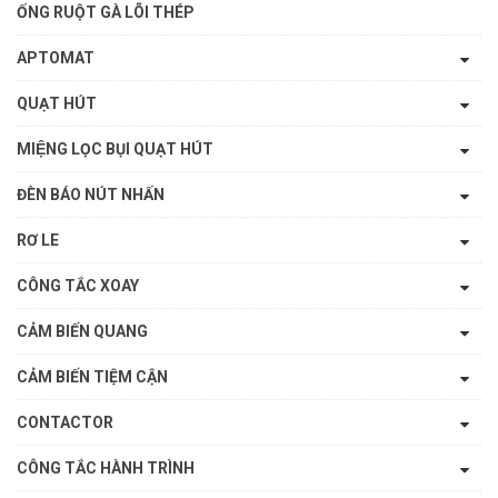
ỐNG RUỘT GÀ LÕI THÉP
APTOMAT
QUẠT HÚT
MIỆNG LỌC BỤI QUẠT HÚT
ĐÈN BÁO NÚT NHẤN
RƠ LE
CÔNG TẮC XOAY
CẢM BIẾN QUANG
CẢM BIẾN TIỆM CẬN
CONTACTOR
CÔNG TẮC HÀNH TRÌNH