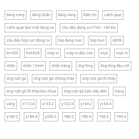
băng cứng
băng nhãn
băng vàng
Biến trở
cánh quạt
cánh quạt làm mát động cơ
Cầu đấu động cơ Y160 - 180 Kíc
cầu đấu hộp cực động cơ
hộp đựng mực
hộp mực
ib50b
lm-550
lm550A
máy in
máy in đầu cos
mực
mực in
nhãn
nhãn 12mm
nhãn trắng
ống lồng
ống lồng đầu cốt
ống ruột gà
ống ruột gà chống cháy
ống ruột gà lõi thép
ống ruột gà lõi thép bọc nhựa
ống ruột gà luồn dây điện
trắng
vàng
Y112-4
y132-2
y132-4
y160-2
y160-4
y180-2
y180-4
y200-2
Y80-2
Y80-4
Y90-2
Y90-4