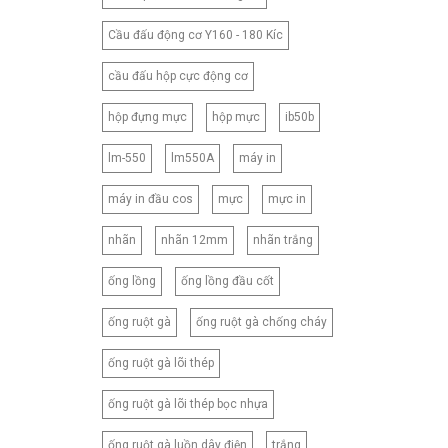
Cầu đấu động cơ Y160 - 180 Kíc
cầu đấu hộp cực động cơ
hộp đựng mực
hộp mực
ib50b
lm-550
lm550A
máy in
máy in đầu cos
mực
mực in
nhãn
nhãn 12mm
nhãn trắng
ống lồng
ống lồng đầu cốt
ống ruột gà
ống ruột gà chống cháy
ống ruột gà lõi thép
ống ruột gà lõi thép bọc nhựa
ống ruột gà luồn dây điện
trắng