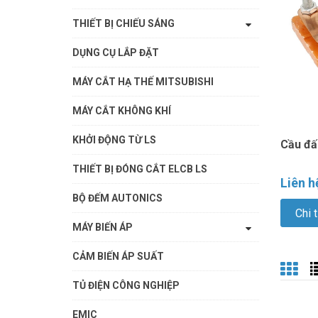
THIẾT BỊ CHIẾU SÁNG
DỤNG CỤ LẮP ĐẶT
MÁY CẮT HẠ THẾ MITSUBISHI
MÁY CẮT KHÔNG KHÍ
KHỞI ĐỘNG TỪ LS
Cầu đấ
THIẾT BỊ ĐÓNG CẮT ELCB LS
Liên h
BỘ ĐẾM AUTONICS
Chi t
MÁY BIẾN ÁP
CẢM BIẾN ÁP SUẤT
TỦ ĐIỆN CÔNG NGHIỆP
EMIC