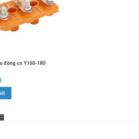
u động cơ Y160-180
ệ
iết