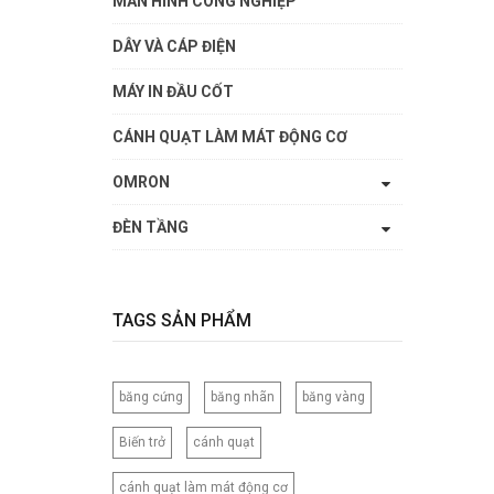
MÀN HÌNH CÔNG NGHIỆP
DÂY VÀ CÁP ĐIỆN
MÁY IN ĐẦU CỐT
CÁNH QUẠT LÀM MÁT ĐỘNG CƠ
OMRON
ĐÈN TẦNG
TAGS SẢN PHẨM
băng cứng
băng nhãn
băng vàng
Biến trở
cánh quạt
cánh quạt làm mát động cơ