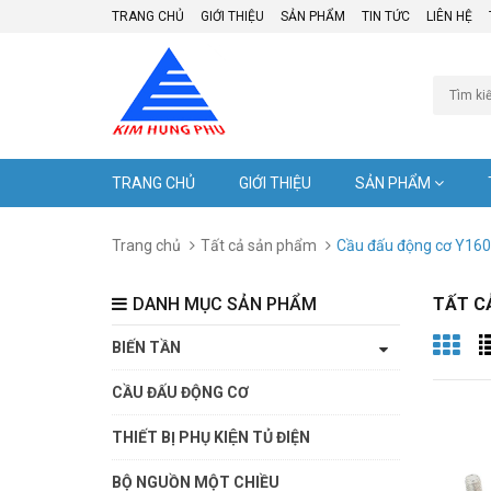
TRANG CHỦ
GIỚI THIỆU
SẢN PHẨM
TIN TỨC
LIÊN HỆ
TRANG CHỦ
GIỚI THIỆU
SẢN PHẨM
Trang chủ
Tất cả sản phẩm
Cầu đấu động cơ Y160 
DANH MỤC SẢN PHẨM
TẤT C
BIẾN TẦN
CẦU ĐẤU ĐỘNG CƠ
THIẾT BỊ PHỤ KIỆN TỦ ĐIỆN
BỘ NGUỒN MỘT CHIỀU