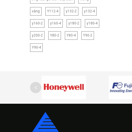
vàng
Y112-4
y132-2
y132-4
y160-2
y160-4
y180-2
y180-4
y200-2
Y80-2
Y80-4
Y90-2
Y90-4