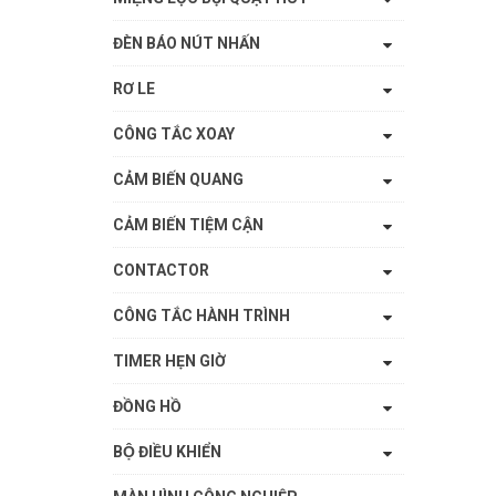
ĐÈN BÁO NÚT NHẤN
RƠ LE
CÔNG TẮC XOAY
CẢM BIẾN QUANG
CẢM BIẾN TIỆM CẬN
CONTACTOR
CÔNG TẮC HÀNH TRÌNH
TIMER HẸN GIỜ
ĐỒNG HỒ
BỘ ĐIỀU KHIỂN