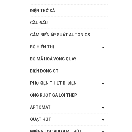
ĐIỆN TRỞ XẢ
CẦU ĐẤU
CẢM BIẾN ÁP SUẤT AUTONICS
BỘ HIỂN THỊ
BỘ MÃ HOÁ VÒNG QUAY
BIẾN DÒNG CT
PHỤ KIỆN THIẾT BỊ ĐIỆN
ỐNG RUỘT GÀ LÕI THÉP
APTOMAT
QUẠT HÚT
MIỆNG LỌC BỤI QUẠT HÚT