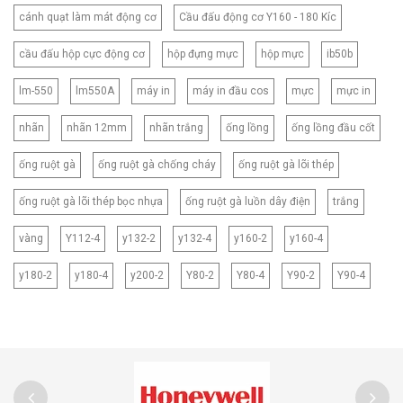
cánh quạt làm mát động cơ
Cầu đấu động cơ Y160 - 180 Kíc
cầu đấu hộp cực động cơ
hộp đựng mực
hộp mực
ib50b
lm-550
lm550A
máy in
máy in đầu cos
mực
mực in
nhãn
nhãn 12mm
nhãn trắng
ống lồng
ống lồng đầu cốt
ống ruột gà
ống ruột gà chống cháy
ống ruột gà lõi thép
ống ruột gà lõi thép bọc nhựa
ống ruột gà luồn dây điện
trắng
vàng
Y112-4
y132-2
y132-4
y160-2
y160-4
y180-2
y180-4
y200-2
Y80-2
Y80-4
Y90-2
Y90-4