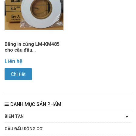
Băng in cứng LM-KM485
cho cầu đấu
(8.5mm,25m/cuộn)
Liên hệ
Chi tiết
DANH MỤC SẢN PHẨM
BIẾN TẦN
CẦU ĐẤU ĐỘNG CƠ