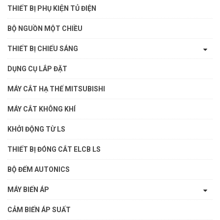
THIẾT BỊ PHỤ KIỆN TỦ ĐIỆN
BỘ NGUỒN MỘT CHIỀU
THIẾT BỊ CHIẾU SÁNG
DỤNG CỤ LẮP ĐẶT
MÁY CẮT HẠ THẾ MITSUBISHI
MÁY CẮT KHÔNG KHÍ
KHỞI ĐỘNG TỪ LS
THIẾT BỊ ĐÓNG CẮT ELCB LS
BỘ ĐẾM AUTONICS
MÁY BIẾN ÁP
CẢM BIẾN ÁP SUẤT