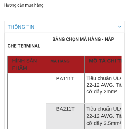
Hướng dẫn mua hàng
THÔNG TIN
BẢNG CHỌN MÃ HÀNG ​- NẮP
CHE TERMINAL
HÌNH SẢN
MÔ TẢ CHI TIẾT
MÃ HÀNG
PHẨM
Tiêu chuẩn UL/CS
BA111T
22-12 AWG. Tiêu 
cỡ dây 2mm²
BA211T
Tiêu chuẩn UL/CS
22-12 AWG. Tiêu 
cỡ dây 3.5mm²