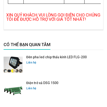
XIN QUÝ KHÁCH VUI LÒNG GỌI ĐIỆN CHO CHÚNG
TÔI ĐỂ ĐƯỢC HỖ TRỢ VỚI GIÁ TỐT NHẤT!
CÓ THỂ BẠN QUAN TÂM
Đèn pha led chip thấu kính LED FLG-200
Liên hệ
Điện trở xả DSG 1500
Liên hệ