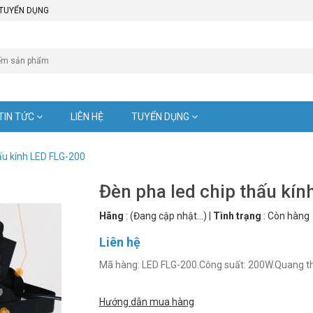
TUYỂN DỤNG
TIN TỨC
LIÊN HỆ
TUYỂN DỤNG
ấu kính LED FLG-200
Đèn pha led chip thấu kí
Hãng
:
(Đang cập nhật...)
|
Tình trạng
:
Còn hàng
Liên hệ
Hướng dẫn mua hàng