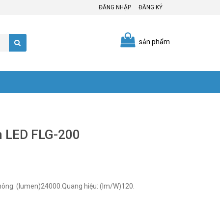
ĐĂNG NHẬP
ĐĂNG KÝ
sản phẩm
nh LED FLG-200
Mã hàng: LED FLG-200.Công suất: 200W.Quang thông: (lumen)24000.Quang hiệu: (lm/W)120.