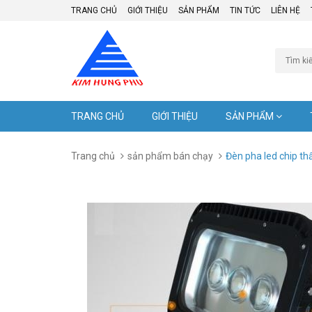
TRANG CHỦ
GIỚI THIỆU
SẢN PHẨM
TIN TỨC
LIÊN HỆ
TRANG CHỦ
GIỚI THIỆU
SẢN PHẨM
Trang chủ
sản phẩm bán chạy
Đèn pha led chip th