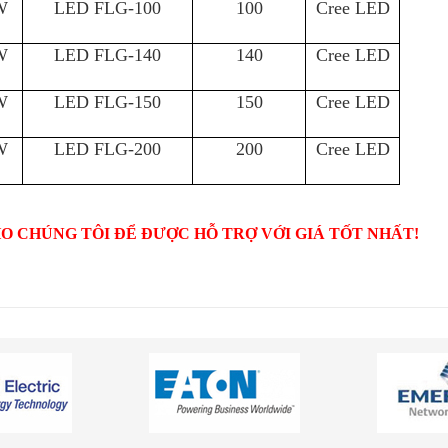
W
LED FLG-100
100
Cree LED
W
LED FLG-140
140
Cree LED
W
LED FLG-150
150
Cree LED
W
LED FLG-200
200
Cree LED
O CHÚNG TÔI ĐỂ ĐƯỢC HỖ TRỢ VỚI GIÁ TỐT NHẤT!