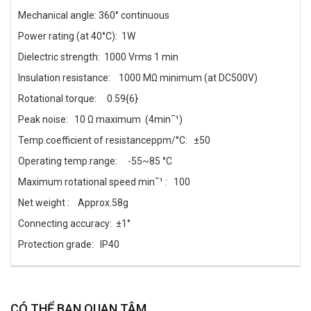
Mechanical angle: 360° continuous
Power rating (at 40°C): 1W
Dielectric strength: 1000 Vrms 1 min
Insulation resistance: 1000 MΩ minimum (at DC500V)
Rotational torque: 0.59{6}
Peak noise: 10 Ω maximum (4min¯¹)
Temp.coefficient of resistanceppm/°C: ±50
Operating temp.range: -55~85 °C
Maximum rotational speed min¯¹ : 100
Net weight : Approx.58g
Connecting accuracy: ±1°
Protection grade: IP40
CÓ THỂ BẠN QUAN TÂM