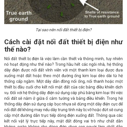
Tại sao nên nối đất thiết bị điện?
Cách cài đặt nối đất thiết bị điện như
thế nào?
Nối đất thiết bị điện là việc làm cần thiết và thông minh, tuy nhiên
nó hoạt động như thế nào? Trong hầu hết các ngôi nhà, hệ thống
dây điện được nối đất vĩnh viễn với một thanh kim loại được đưa
xuống mặt đất hoặc theo một đường ống kim loại dèo dài từ hệ
thống cấp ngầm. Một dây dẫn đồng nối ống, nối thanh hoặc một
thiết bị đầu cuối cho kết nối mặt đất của các bảng điều khiển dịch
vụ. Đối với hệ thống dây điện sử dụng cáp phủ bằng kim loại thì việc
nối đất sẽ nằm ở giữa ổ cắm tường và bảng điều khiển. Trong hệ
thống dây điện sử dụng cáp bọc nhựa sẽ dùng một dây điện cực để
nối đất để không may nếu dây trung tính này bị vỡ hoặc đứt sẽ cung
cấp một đường dẫn trực tiếp dòng điện xuống đất. Thông qua các
kết nối vật lý trực tiếp này, mặt đất đóng vai trò như chất dẫn
kháng, ngăn không cho dòng điện chọn con người làm chất dẫn