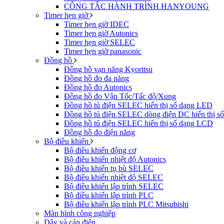
CÔNG TẮC HÀNH TRÌNH HANYOUNG
Timer hẹn giờ
Timer hẹn giờ IDEC
Timer hẹn giờ Autonics
Timer hẹn giờ SELEC
Timer hẹn giờ panasonic
Đồng hồ
Đồng hồ vạn năng Kyoritsu
Đồng hồ đo đa năng
Đồng hồ đo Autonics
Đồng hồ đo Vận Tốc/Tấc độ/Xung
Đồng hồ tủ điện SELEC hiển thị số dạng LED
Đồng hồ tủ điện SELEC dòng điện DC hiển thị s
Đồng hồ tủ điện SELEC hiển thị số dạng LCD
Đồng hồ đo điện năng
Bộ điều khiển
Bộ điều khiển động cơ
Bộ điều khiển nhiệt độ Autonics
Bộ điều khiển tụ bù SELEC
Bộ điều khiển nhiệt độ SELEC
Bộ điều khiển lập trình SELEC
Bộ điều khiển lập trình PLC
Bộ điều khiển lập trình PLC Mitsubishi
Màn hình công nghiệp
Dây và cáp điện