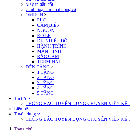
Máy in đầu cốt
Cánh quạt làm mát động cơ
OMRON
PLC
CẢM BIẾN
NGUỒN
RƠ LE
ĐK NHIỆT ĐỘ
HÀNH TRÌNH
MÀN HÌNH
RẮC CẮM
TERMINAL
ĐÈN TẦNG
1 TẦNG
2 TẦNG
3 TẦNG
4 TẦNG
5 TẦNG
Tin tức
THÔNG BÁO TUYỂN DỤNG CHUYÊN VIÊN KẾ 
Liên hệ
Tuyển dụng
THÔNG BÁO TUYỂN DỤNG CHUYÊN VIÊN KẾ 
Trang chủ