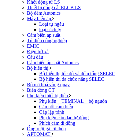
Khởi động từ LS
Thiết bị đóng cắt ELCB LS
Bộ đếm Autonics
Máy biến áp
Loại tự ngẫu
loại cách ly
Cảm biến áp suất
Tủ điện công nghiệp
EMIC
Điện trở xả
Cầu đấu
Cảm biến áp suất Autonics
Bộ hiển thị
Bộ hiển thị tốc độ và đếm tổng SELEC
Bộ hiển thị đa chức năng SELEC
Bộ mã hoá vòng quay
Biến dòng CT
Phụ kiện thiết bị điện
Phụ kiện + TEMINAL + bộ nguồn
Cáp nối cảm biến
Cáp lập trình
Phụ kiện cầu dao tự động
Phích cắm di động
Ống ruột gà lõi thép
APTOMAT