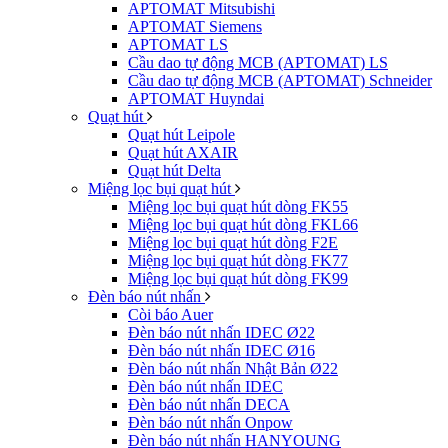
APTOMAT Mitsubishi
APTOMAT Siemens
APTOMAT LS
Cầu dao tự động MCB (APTOMAT) LS
Cầu dao tự động MCB (APTOMAT) Schneider
APTOMAT Huyndai
Quạt hút
Quạt hút Leipole
Quạt hút AXAIR
Quạt hút Delta
Miệng lọc bụi quạt hút
Miệng lọc bụi quạt hút dòng FK55
Miệng lọc bụi quạt hút dòng FKL66
Miệng lọc bụi quạt hút dòng F2E
Miệng lọc bụi quạt hút dòng FK77
Miệng lọc bụi quạt hút dòng FK99
Đèn báo nút nhấn
Còi báo Auer
Đèn báo nút nhấn IDEC Ø22
Đèn báo nút nhấn IDEC Ø16
Đèn báo nút nhấn Nhật Bản Ø22
Đèn báo nút nhấn IDEC
Đèn báo nút nhấn DECA
Đèn báo nút nhấn Onpow
Đèn báo nút nhấn HANYOUNG