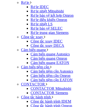
Rơ le
Rơ le IDEC
Rơ le nhiệt Mitsubishi
Rơ le bảo vệ kết hợp Omron
Rơ le điều khiển Omron
Rơ le nhiệt LS
Rơ le bảo vệ SELEC
Rơ le trung gian Siemens
Công tắc xoay
Công tắc xoay IDEC
Công tắc xoay DECA
Cảm biến quang
Cảm biến quang Autonics
Cảm biến quang Omron
Cảm biến quang EATON
Cảm biến tiệm cận
Cảm biến tiệm cận Autonics
Cảm biến tiệm cận Omron
Cảm biến tiệm cận EATON
CONTACTOR
CONTACTOR Mitsubishi
CONTACTOR Siemens
Công tắc hành trình
Công tắc hành trình IDEM
Công tắc hành trình Omron