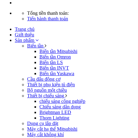
Tổng tiền thanh toán:
Tiến hành thanh toán
Trang chủ
Giới thiệu
Sản phẩm
Biến tần
Biến tần Mitsubishi
Biến tần Omron
Biến tần LS
Biến tần INVT
Biến tần Yaskawa
Cầu đấu động cơ
Thiết bị phụ kiện tủ điện
Bộ nguồn một chiều
Thiết bị chiếu sáng
chiếu sáng công nghiệp
Chiếu sáng dân dụng
Brightman LED
Thorn Lighting
Dụng cụ lắp đặt
Máy cắt hạ thế Mitsubishi
Máy cắt không khí