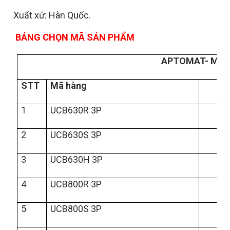
Xuất xứ: Hàn Quốc.
BẢNG CHỌN MÃ SẢN PHẨM
APTOMAT- MCCB 
STT
Mã hàng
1
UCB630R 3P
2
UCB630S 3P
3
UCB630H 3P
4
UCB800R 3P
5
UCB800S 3P