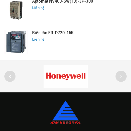
Aptomat NV400-SW(TD)-3P-300
Liên hệ
Biến tần FR-D720-15K
Liên hệ