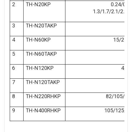
2
TH-N20KP
0.24/0.35
1.3/1.7/2.1/2.5/
3
TH-N20TAKP
22
4
TH-N60KP
15/22/
5
TH-N60TAKP
67
6
TH-N120KP
42/
7
TH-N120TAKP
10
8
TH-N220RHKP
82/105/12
9
TH-N400RHKP
105/125/1