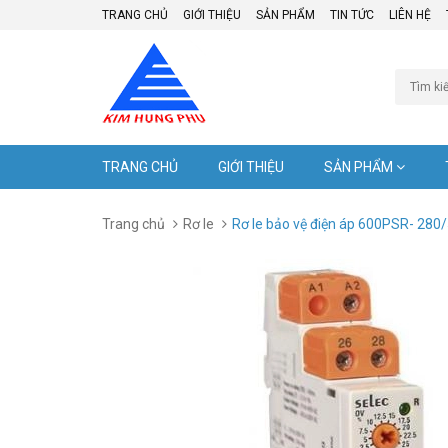
TRANG CHỦ
GIỚI THIỆU
SẢN PHẨM
TIN TỨC
LIÊN HỆ
TRANG CHỦ
GIỚI THIỆU
SẢN PHẨM
Trang chủ
Rơ le
Rơ le bảo vệ điện áp 600PSR- 280