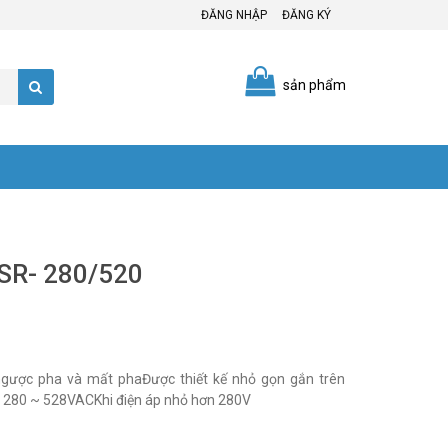
ĐĂNG NHẬP
ĐĂNG KÝ
sản phẩm
PSR- 280/520
gược pha và mất phaĐược thiết kế nhỏ gọn gắn trên
p 280 ~ 528VACKhi điện áp nhỏ hơn 280V