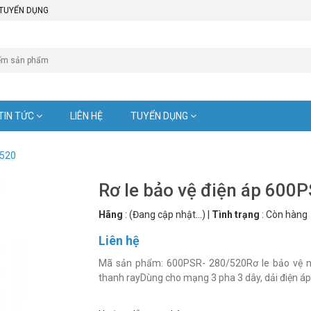
TUYỂN DỤNG
TIN TỨC
LIÊN HỆ
TUYỂN DỤNG
/520
Rơ le bảo vệ điện áp 600
Hãng
:
(Đang cập nhật...)
|
Tình trạng
:
Còn hàng
Liên hệ
Mã sản phẩm: 600PSR- 280/520Rơ le bảo vệ n
thanh rayDùng cho mạng 3 pha 3 dây, dải điện á