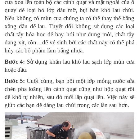
cưa xoa lên toàn bộ các cánh quạt và mặt ngoài của ô
quay để loại bỏ lớp dầu mỡ, bụi bẩn khó lau chùi.
Nếu không có mùn cưa chúng ta có thể thay thế bằng
xăng dầu để lau. Tuyệt đối không sử dụng các loại
chất tẩy hóa học dễ bay hỏi như dung môi, chất tẩy
dạng xịt, cồn…để vệ sinh bởi các chất này có thể phá
hủy các bộ phậm làm bằng nhựa.
Bước 4:
Sử dụng khăn lau khô lau sạch lớp mùn cưa
hoặc dầu.
Bước 5:
Cuối cùng, bạn bôi một lớp mỏng nước sửa
chén pha loãng lên cánh quạt cũng như hộp quạt rồi
để khô tự nhiên, sau đó mới lắp quạt lên. Việc này sẽ
giúp các bạn dễ dàng lau chùi trong các lần sau hơn.