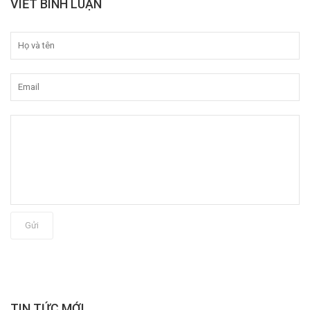
VIẾT BÌNH LUẬN
Gửi
TIN TỨC MỚI