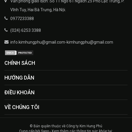
Văn phòng giao dịch: Số 11 Ngõ 61 Ngách 25 Phố Lạc Trung, P.
Vĩnh Tuy, Hai Bà Trưng, Hà Nội.
0977233388
(024) 6253 3388
info.kimhungphu@gmail.com-kimhungphu@gmail.com
CHÍNH SÁCH
HƯỚNG DẪN
ĐIỀU KHOẢN
VỀ CHÚNG TÔI
© Bản quyền thuộc về Công ty Kim Hưng Phú
Cung cấp bởi Sapo - Xem thêm các thông tin sức khỏe tại: