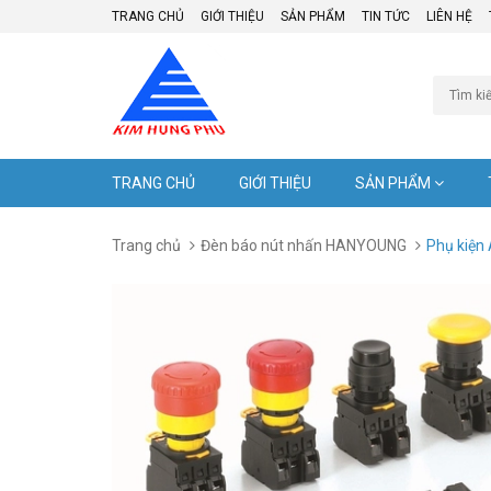
TRANG CHỦ
GIỚI THIỆU
SẢN PHẨM
TIN TỨC
LIÊN HỆ
TRANG CHỦ
GIỚI THIỆU
SẢN PHẨM
Trang chủ
Đèn báo nút nhấn HANYOUNG
Phụ kiện