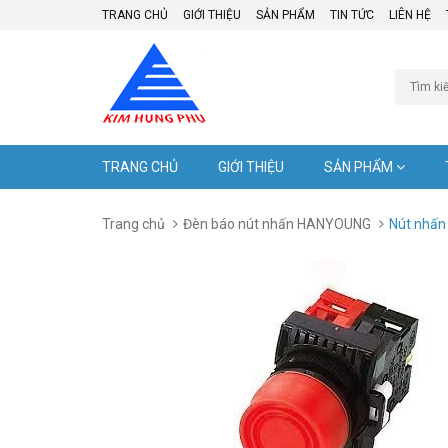
TRANG CHỦ
GIỚI THIỆU
SẢN PHẨM
TIN TỨC
LIÊN HỆ
TRANG CHỦ
GIỚI THIỆU
SẢN PHẨM
Trang chủ
Đèn báo nút nhấn HANYOUNG
Nút nhấn