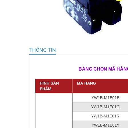
THÔNG TIN
BẢNG CHỌN MÃ HÀNG ​- NÚ
HÌNH SẢN
MÃ HÀNG
PHẨM
YW1B-M1E01B
YW1B-M1E01G
YW1B-M1E01R
YW1B-M1E01Y