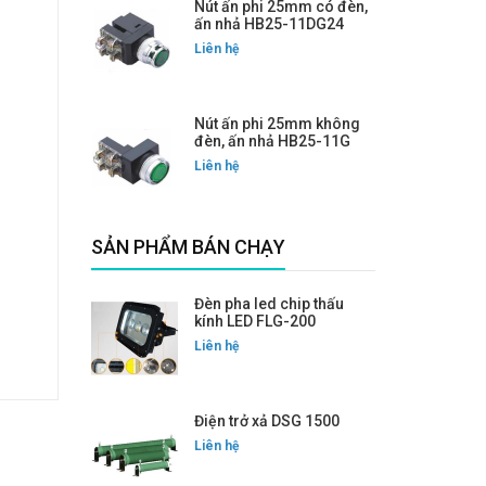
Nút ấn phi 25mm có đèn,
ấn nhả HB25-11DG24
Liên hệ
Nút ấn phi 25mm không
đèn, ấn nhả HB25-11G
Liên hệ
SẢN PHẨM BÁN CHẠY
Đèn pha led chip thấu
kính LED FLG-200
Liên hệ
Điện trở xả DSG 1500
Liên hệ