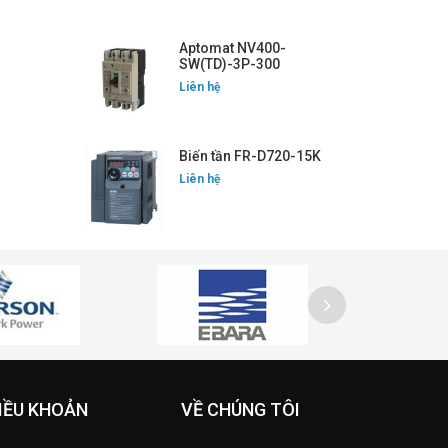
Aptomat NV400-
SW(TD)-3P-300
Liên hệ
Biến tần FR-D720-15K
Liên hệ
IỀU KHOẢN
VỀ CHÚNG TÔI