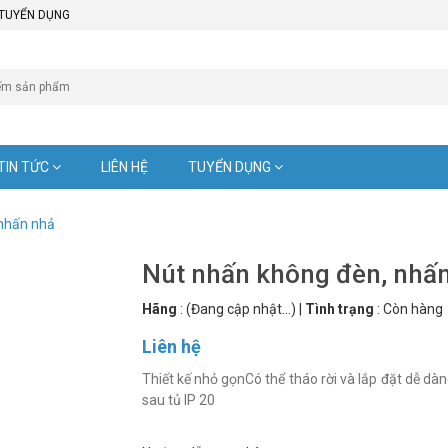
TUYỂN DỤNG
TIN TỨC
LIÊN HỆ
TUYỂN DỤNG
 nhấn nhả
Nút nhấn không đèn, nhấ
Hãng
:
(Đang cập nhật...)
|
Tình trạng
:
Còn hàng
Liên hệ
Thiết kế nhỏ gọnCó thể tháo rời và lắp đặt dễ dà
sau tủ IP 20