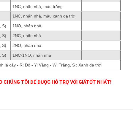
1NC, nhấn nhả, màu trắng
1NC, nhấn nhả, màu xanh da trời
, S)
1NO, nhấn nhả
, S)
2NC, nhấn nhả
, S)
2NO, nhấn nhả
 S)
1NC-1NO, nhấn nhả
h lá cây - R: Đỏ - Y: Vàng - W: Trắng, S : Xanh da trời
O CHÚNG TÔI ĐỂ ĐƯỢC HỖ TRỢ VỚI GIÁ
TỐT NHẤT!