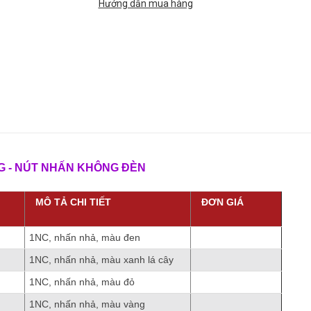
Hướng dẫn mua hàng
T NHẤN KHÔNG ĐÈN
MÔ TẢ CHI TIẾT
ĐƠN GIÁ
1NC, nhấn nhả, màu đen
1NC, nhấn nhả, màu xanh lá cây
1NC, nhấn nhả, màu đỏ
1NC, nhấn nhả, màu vàng