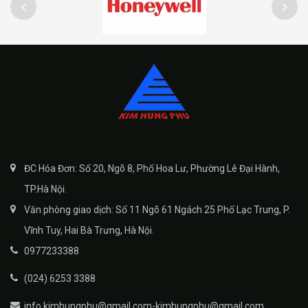
ĐC Hóa Đơn: Số 20, Ngõ 8, Phố Hoa Lư, Phường Lê Đại Hành,
TP.Hà Nội.
Văn phòng giao dịch: Số 11 Ngõ 61 Ngách 25 Phố Lạc Trung, P.
Vĩnh Tuy, Hai Bà Trưng, Hà Nội.
0977233388
(024) 6253 3388
info.kimhungphu@gmail.com-kimhungphu@gmail.com