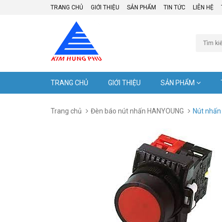
TRANG CHỦ
GIỚI THIỆU
SẢN PHẨM
TIN TỨC
LIÊN HỆ
TRANG CHỦ
GIỚI THIỆU
SẢN PHẨM
Trang chủ
Đèn báo nút nhấn HANYOUNG
Nút nhấn