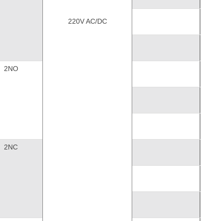
220V AC/DC
2NO
2NC