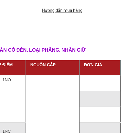
Hướng dẫn mua hàng
CÓ ĐÈN, LOẠI PHẲNG, NHẤN GIỮ
P ĐIỂM
NGUỒN CẤP
ĐƠN GIÁ
1NO
1NC