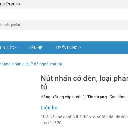
TUYỂN DỤNG
TIN TỨC
LIÊN HỆ
TUYỂN DỤNG
 phẳng, nhấn giữ, IP 65 ngoài mặt tủ
Nút nhấn có đèn, loại phẳ
tủ
Hãng
:
(Đang cập nhật...)
|
Tình trạng
:
Còn hàng
Liên hệ
Thiết kế nhỏ gọnCó thể tháo rời và lắp đặt dễ dà
sau tủ IP 20