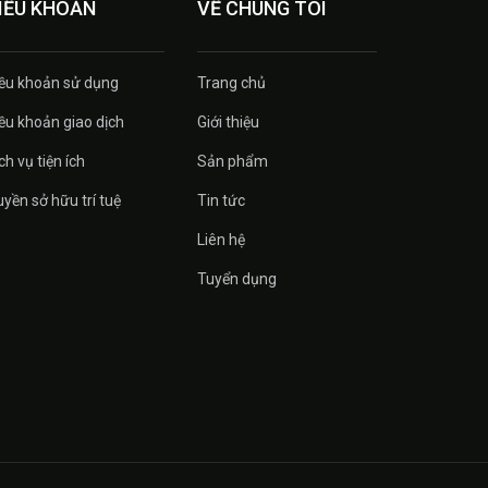
IỀU KHOẢN
VỀ CHÚNG TÔI
ều khoản sử dụng
Trang chủ
ều khoản giao dịch
Giới thiệu
ch vụ tiện ích
Sản phẩm
yền sở hữu trí tuệ
Tin tức
Liên hệ
Tuyển dụng