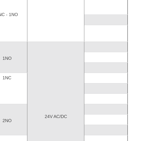
NC - 1NO
1NO
1NC
24V AC/DC
2NO