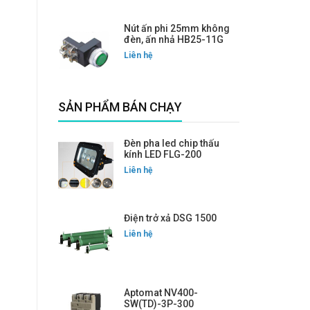
Nút ấn phi 25mm không
đèn, ấn nhả HB25-11G
Liên hệ
SẢN PHẨM BÁN CHẠY
Đèn pha led chip thấu
kính LED FLG-200
Liên hệ
Điện trở xả DSG 1500
Liên hệ
Aptomat NV400-
SW(TD)-3P-300