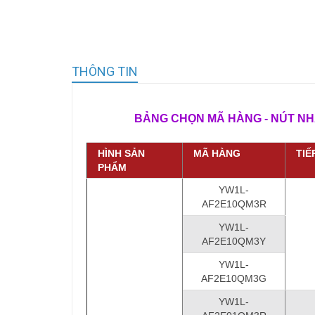
THÔNG TIN
BẢNG CHỌN MÃ HÀNG ​- NÚT NHẤN 
HÌNH SẢN
TIẾ
MÃ HÀNG
PHẨM
YW1L-
AF2E10QM3R
YW1L-
AF2E10QM3
Y
YW1L-
AF2E10QM3G
YW1L-