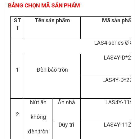
BẢNG CHỌN MÃ SẢN PHẨM
ST
Tên sản phẩm
Mã sản phẩm
T
LAS4 series Ø 8
LAS4Y-D*24
1
Đèn báo tròn
LAS4Y-D*220
Nút ấn
Ấn nhả
LAS4Y-11*
2
không
Duy trì
LAS4Y-11Z*
đèn,tròn