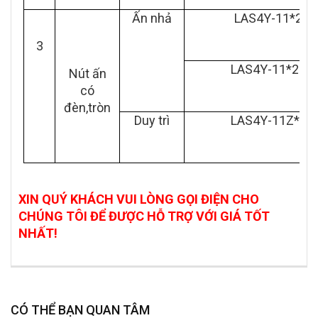
Ấn nhả
LAS4Y-11*24
3
LAS4Y-11*220
Nút ấn
có
đèn,tròn
Duy trì
LAS4Y-11Z*24
XIN QUÝ KHÁCH VUI LÒNG GỌI ĐIỆN CHO
CHÚNG TÔI ĐỂ ĐƯỢC HỖ TRỢ VỚI GIÁ TỐT
NHẤT!
CÓ THỂ BẠN QUAN TÂM