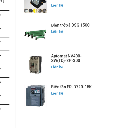
A)
Liên hệ
A
Điện trở xả DSG 1500
A
Liên hệ
A
A
Aptomat NV400-
SW(TD)-3P-300
A
Liên hệ
A
Biến tần FR-D720-15K
A
Liên hệ
A