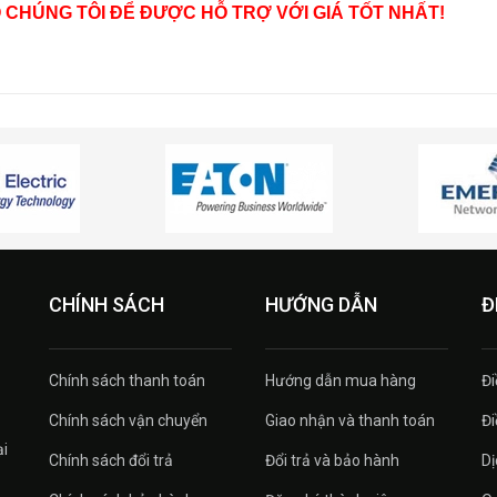
O CHÚNG TÔI ĐỂ ĐƯỢC HỖ TRỢ VỚI GIÁ TỐT NHẤT!
CHÍNH SÁCH
HƯỚNG DẪN
Đ
Chính sách thanh toán
Hướng dẫn mua hàng
Đi
Chính sách vận chuyển
Giao nhận và thanh toán
Đi
ại
Chính sách đổi trả
Đổi trả và bảo hành
Dị