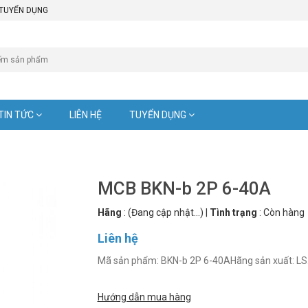
TUYỂN DỤNG
TIN TỨC
LIÊN HỆ
TUYỂN DỤNG
MCB BKN-b 2P 6-40A
Hãng
:
(Đang cập nhật...)
|
Tình trạng
:
Còn hàng
Liên hệ
Mã sản phẩm: BKN-b 2P 6-40AHãng sản x
Hướng dẫn mua hàng