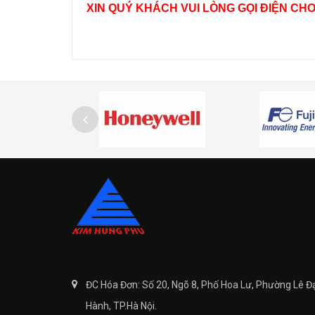
XIN QUÝ KHÁCH VUI LÒNG GỌI ĐIỆN CH
ĐC Hóa Đơn: Số 20, Ngõ 8, Phố Hoa Lư, Phường Lê Đ
Hành, TP.Hà Nội.