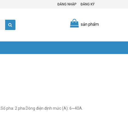
ĐĂNG NHẬP
ĐĂNG KÝ
sản phẩm
uất: LS.Số pha: 2 pha.Dòng điện định mức (A): 6~40A.