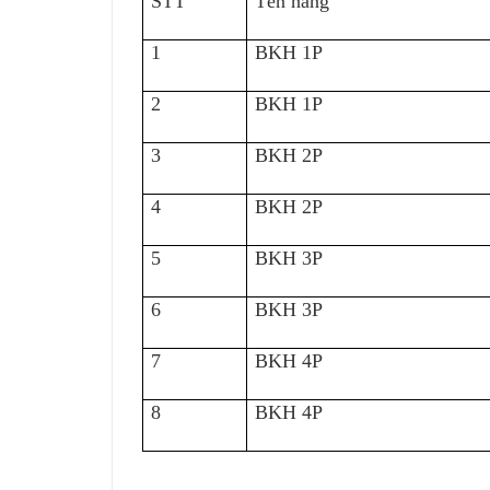
STT
Tên hàng
1
BKH 1P
2
BKH 1P
3
BKH 2P
4
BKH 2P
5
BKH 3P
6
BKH 3P
7
BKH 4P
8
BKH 4P