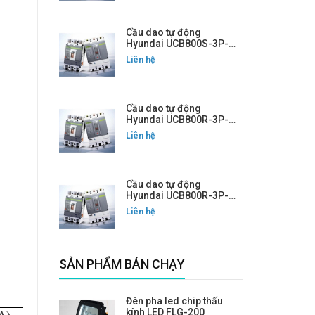
Cầu dao tự động
Hyundai UCB800S-3P-
800A
Liên hệ
Cầu dao tự động
Hyundai UCB800R-3P-
700A
Liên hệ
Cầu dao tự động
Hyundai UCB800R-3P-
800A
Liên hệ
SẢN PHẨM BÁN CHẠY
Đèn pha led chip thấu
kính LED FLG-200