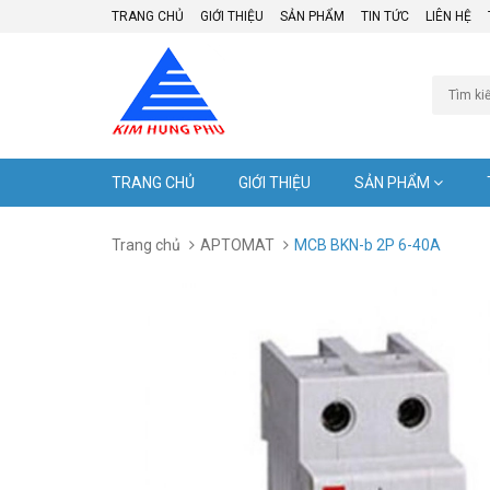
TRANG CHỦ
GIỚI THIỆU
SẢN PHẨM
TIN TỨC
LIÊN HỆ
TRANG CHỦ
GIỚI THIỆU
SẢN PHẨM
Trang chủ
APTOMAT
MCB BKN-b 2P 6-40A