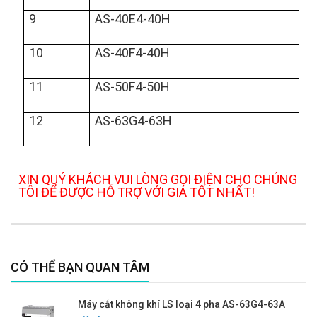
9
AS-40E4-40H
10
AS-40F4-40H
11
AS-50F4-50H
12
AS-63G4-63H
XIN QUÝ KHÁCH VUI LÒNG GỌI ĐIỆN CHO CHÚNG
TÔI ĐỂ ĐƯỢC HỖ TRỢ VỚI GIÁ TỐT NHẤT!
CÓ THỂ BẠN QUAN TÂM
Máy cắt không khí LS loại 4 pha AS-63G4-63A