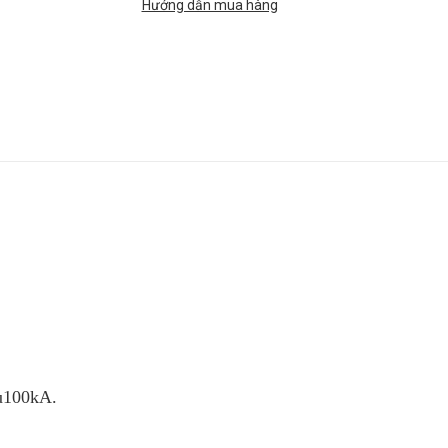
Hướng dẫn mua hàng
cu100kA.