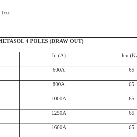
 Icu.
METASOL 4 POLES (DRAW OUT)
In (A)
Icu (K
600A
65
800A
65
1000A
65
1250A
65
1600A
65