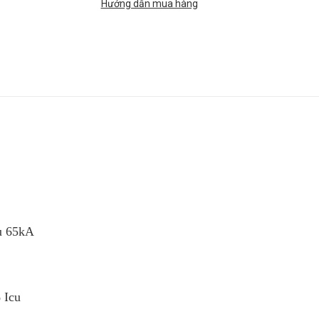
Hướng dẫn mua hàng
cu 65kA
 Icu