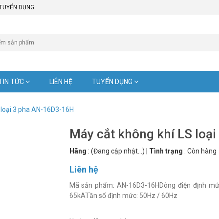
TUYỂN DỤNG
TIN TỨC
LIÊN HỆ
TUYỂN DỤNG
 loại 3 pha AN-16D3-16H
Máy cắt không khí LS loạ
Hãng
:
(Đang cập nhật...)
|
Tình trạng
:
Còn hàng
Liên hệ
Mã sản phẩm: AN-16D3-16HDòng điện định mức
65kATần số định mức: 50Hz / 60Hz