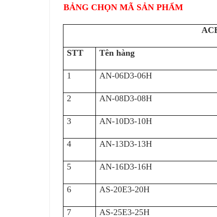
BẢNG CHỌN MÃ SẢN PHẨM
ACB
STT
Tên hàng
1
AN-06D3-06H
2
AN-08D3-08H
3
AN-10D3-10H
4
AN-13D3-13H
5
AN-16D3-16H
6
AS-20E3-20H
7
AS-25E3-25H