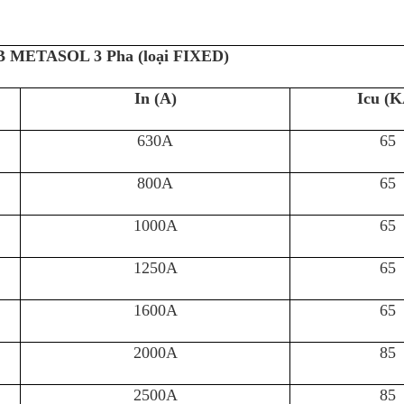
 METASOL 3 Pha (loại FIXED)
In (A)
Icu (K
630A
65
800A
65
1000A
65
1250A
65
1600A
65
2000A
85
2500A
85