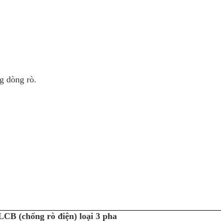
g dòng rò.
LCB (chống rò điện) loại 3 pha