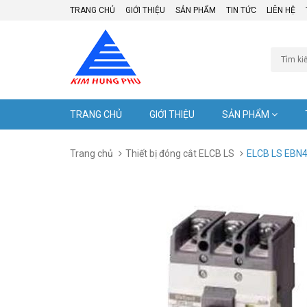
TRANG CHỦ
GIỚI THIỆU
SẢN PHẨM
TIN TỨC
LIÊN HỆ
TRANG CHỦ
GIỚI THIỆU
SẢN PHẨM
Trang chủ
Thiết bị đóng cắt ELCB LS
ELCB LS EBN