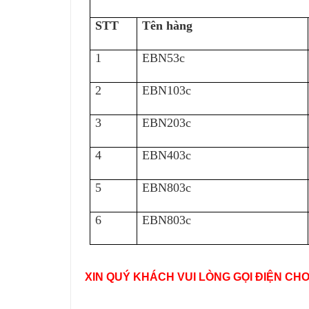
STT
Tên hàng
1
EBN53c
2
EBN103c
3
EBN203c
4
EBN403c
5
EBN803c
6
EBN803c
XIN QUÝ KHÁCH VUI LÒNG GỌI ĐIỆN CH