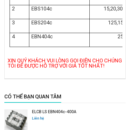
2
EBS104c
15,20,30,40
3
EBS204c
125,150,
4
EBN404c
250,
XIN QUÝ KHÁCH VUI LÒNG GỌI ĐIỆN CHO CHÚNG
TÔI ĐỂ ĐƯỢC HỖ TRỢ VỚI GIÁ TỐT NHẤT!
CÓ THỂ BẠN QUAN TÂM
ELCB LS EBN404c-400A
Liên hệ