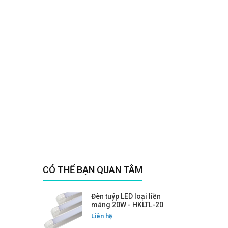
CÓ THỂ BẠN QUAN TÂM
Đèn tuýp LED loại liền
máng 20W - HKLTL-20
Liên hệ