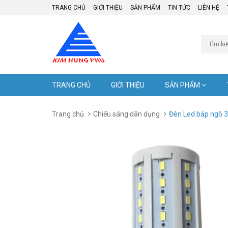
TRANG CHỦ
GIỚI THIỆU
SẢN PHẨM
TIN TỨC
LIÊN HỆ
TRANG CHỦ
GIỚI THIỆU
SẢN PHẨM
Trang chủ
Chiếu sáng dân dụng
Đèn Led bắp ngô 3