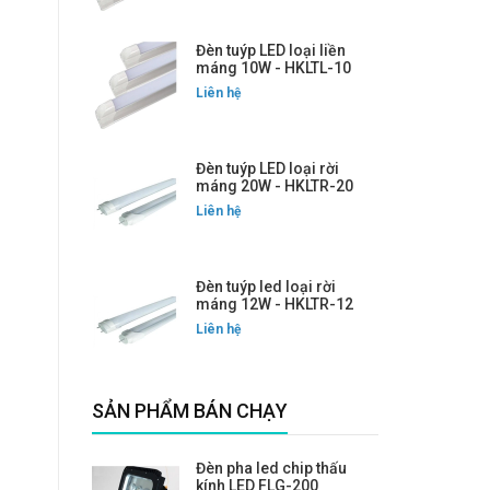
Đèn tuýp LED loại liền
máng 10W - HKLTL-10
Liên hệ
Đèn tuýp LED loại rời
máng 20W - HKLTR-20
Liên hệ
Đèn tuýp led loại rời
máng 12W - HKLTR-12
Liên hệ
SẢN PHẨM BÁN CHẠY
Đèn pha led chip thấu
kính LED FLG-200