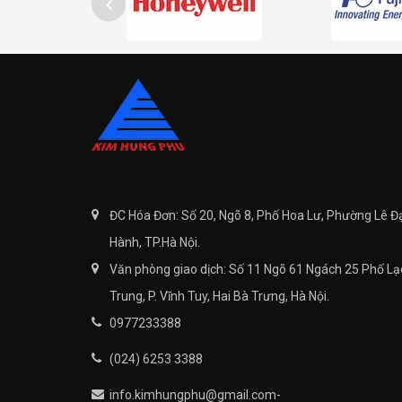
ĐC Hóa Đơn: Số 20, Ngõ 8, Phố Hoa Lư, Phường Lê Đ
Hành, TP.Hà Nội.
Văn phòng giao dịch: Số 11 Ngõ 61 Ngách 25 Phố Lạ
Trung, P. Vĩnh Tuy, Hai Bà Trưng, Hà Nội.
0977233388
(024) 6253 3388
info.kimhungphu@gmail.com-