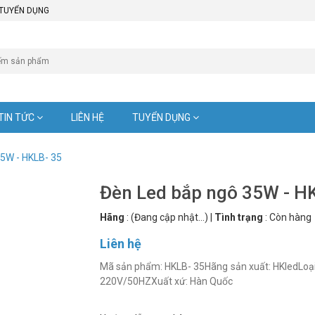
TUYỂN DỤNG
TIN TỨC
LIÊN HỆ
TUYỂN DỤNG
5W - HKLB- 35
Đèn Led bắp ngô 35W - H
Hãng
:
(Đang cập nhật...)
|
Tình trạng
:
Còn hàng
Liên hệ
Mã sản phẩm: HKLB- 35Hãng sản xuất: HKledLoại đ
220V/50HZXuất xứ: Hàn Quốc