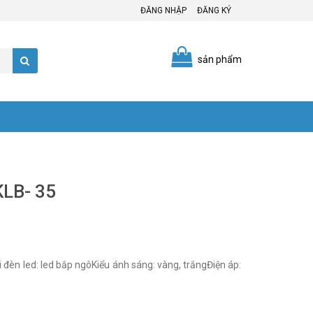
ĐĂNG NHẬP
ĐĂNG KÝ
sản phẩm
KLB- 35
èn led: led bắp ngôKiểu ánh sáng: vàng, trắngĐiện áp: