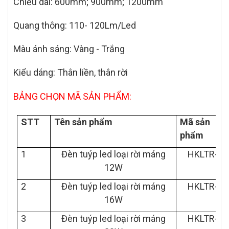
Chiều dài: 600mm; 900mm; 1200mm
Quang thông: 110- 120Lm/Led
Màu ánh sáng: Vàng - Trắng
Kiểu dáng: Thân liền, thân rời
BẢNG CHỌN MÃ SẢN PHẨM:
STT
Tên sản phẩm
Mã sản
phẩm
1
Đèn tuýp led loại rời máng
HKLTR-12
12W
2
Đèn tuýp led loại rời máng
HKLTR-16
16W
3
Đèn tuýp led loại rời máng
HKLTR-20