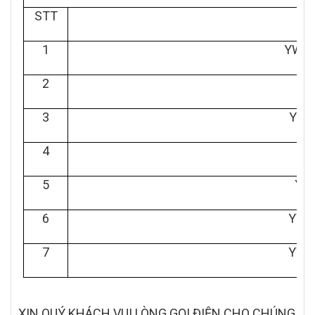
STT
T
1
YW1P
2
Y
3
YW1
4
5
YW
6
YW1P
7
YW1
XIN QUÝ KHÁCH VUI LÒNG GỌI ĐIỆN CHO CHÚNG